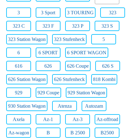
3
3 Sport
3 TOURING
323
323 C
323 F
323 P
323 S
323 Station Wagon
323 Stufenheck
5
6
6 SPORT
6 SPORT WAGON
616
626
626 Coupe
626 S
626 Station Wagon
626 Stufenheck
818 Kombi
929
929 Coupe
929 Station Wagon
930 Station Wagon
Atenza
Autozam
Axela
Az-1
Az-3
Az-offroad
Az-wagon
B
B 2500
B2500