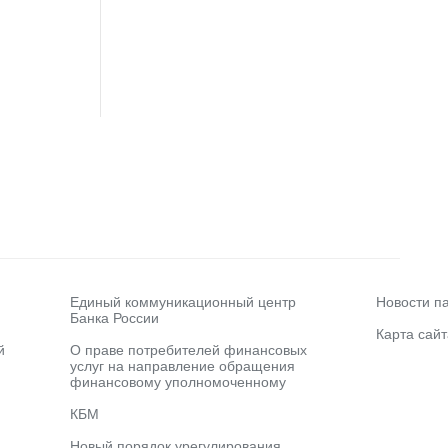
Единый коммуникационный центр
Новости п
Банка России
Карта сайт
й
О праве потребителей финансовых
услуг на направление обращения
финансовому уполномоченному
КБМ
Новый порядок урегулирования