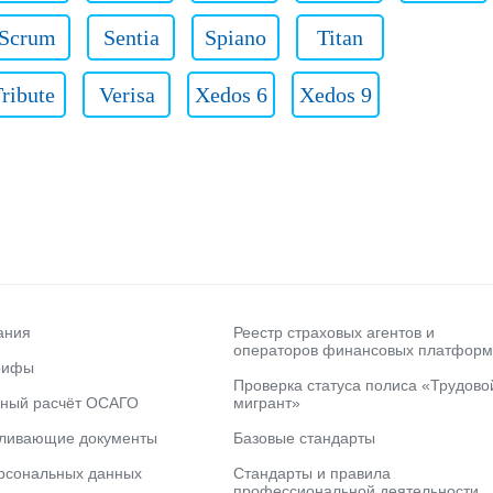
Scrum
Sentia
Spiano
Titan
ribute
Verisa
Xedos 6
Xedos 9
ания
Реестр страховых агентов и
операторов финансовых платформ
рифы
Проверка статуса полиса «Трудово
ьный расчёт ОСАГО
мигрант»
вливающие документы
Базовые стандарты
рсональных данных
Стандарты и правила
профессиональной деятельности