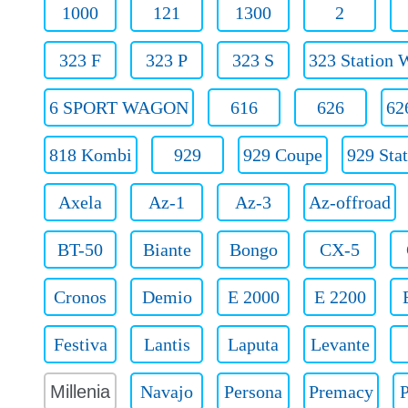
1000
121
1300
2
323 F
323 P
323 S
323 Station 
6 SPORT WAGON
616
626
62
818 Kombi
929
929 Coupe
929 Sta
Axela
Az-1
Az-3
Az-offroad
BT-50
Biante
Bongo
CX-5
Cronos
Demio
E 2000
E 2200
Festiva
Lantis
Laputa
Levante
Millenia
Navajo
Persona
Premacy
P