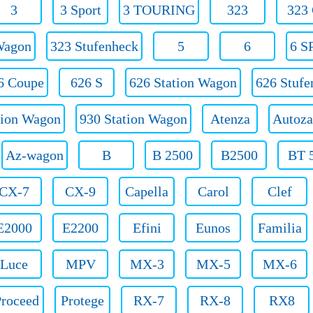
3
3 Sport
3 TOURING
323
323
Wagon
323 Stufenheck
5
6
6 S
6 Coupe
626 S
626 Station Wagon
626 Stufe
tion Wagon
930 Station Wagon
Atenza
Autoz
Az-wagon
B
B 2500
B2500
BT 
CX-7
CX-9
Capella
Carol
Clef
E2000
E2200
Efini
Eunos
Familia
Luce
MPV
MX-3
MX-5
MX-6
roceed
Protege
RX-7
RX-8
RX8