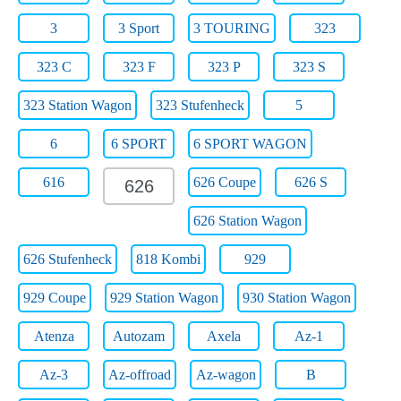
3
3 Sport
3 TOURING
323
323 C
323 F
323 P
323 S
323 Station Wagon
323 Stufenheck
5
6
6 SPORT
6 SPORT WAGON
616
626 Coupe
626 S
626
626 Station Wagon
626 Stufenheck
818 Kombi
929
929 Coupe
929 Station Wagon
930 Station Wagon
Atenza
Autozam
Axela
Az-1
Az-3
Az-offroad
Az-wagon
B