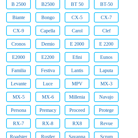
B 2500
B2500
BT 50
BT-50
Biante
Bongo
CX-5
CX-7
CX-9
Capella
Carol
Clef
Cronos
Demio
E 2000
E 2200
E2000
E2200
Efini
Eunos
Familia
Festiva
Lantis
Laputa
Levante
Luce
MPV
MX-3
MX-5
MX-6
Millenia
Navajo
Persona
Premacy
Proceed
Protege
RX-7
RX-8
RX8
Revue
Roadster
Rustler
Savanna
Scrum