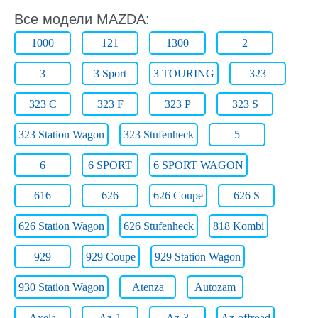
Все модели MAZDA:
1000
121
1300
2
3
3 Sport
3 TOURING
323
323 C
323 F
323 P
323 S
323 Station Wagon
323 Stufenheck
5
6
6 SPORT
6 SPORT WAGON
616
626
626 Coupe
626 S
626 Station Wagon
626 Stufenheck
818 Kombi
929
929 Coupe
929 Station Wagon
930 Station Wagon
Atenza
Autozam
Axela
Az-1
Az-3
Az-offroad