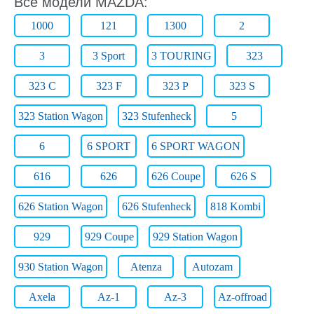
Все модели MAZDA:
1000
121
1300
2
3
3 Sport
3 TOURING
323
323 C
323 F
323 P
323 S
323 Station Wagon
323 Stufenheck
5
6
6 SPORT
6 SPORT WAGON
616
626
626 Coupe
626 S
626 Station Wagon
626 Stufenheck
818 Kombi
929
929 Coupe
929 Station Wagon
930 Station Wagon
Atenza
Autozam
Axela
Az-1
Az-3
Az-offroad