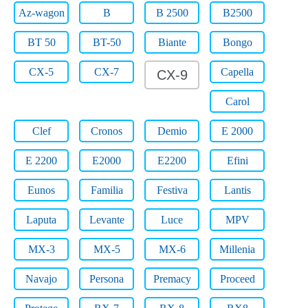
Az-wagon
B
B 2500
B2500
BT 50
BT-50
Biante
Bongo
CX-5
CX-7
Capella
CX-9
Carol
Clef
Cronos
Demio
E 2000
E 2200
E2000
E2200
Efini
Eunos
Familia
Festiva
Lantis
Laputa
Levante
Luce
MPV
MX-3
MX-5
MX-6
Millenia
Navajo
Persona
Premacy
Proceed