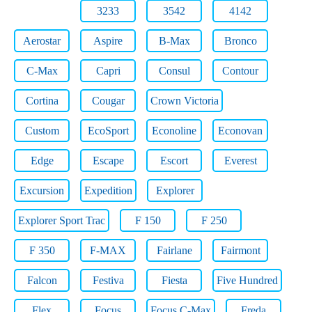
3233
3542
4142
Aerostar
Aspire
B-Max
Bronco
C-Max
Capri
Consul
Contour
Cortina
Cougar
Crown Victoria
Custom
EcoSport
Econoline
Econovan
Edge
Escape
Escort
Everest
Excursion
Expedition
Explorer
Explorer Sport Trac
F 150
F 250
F 350
F-MAX
Fairlane
Fairmont
Falcon
Festiva
Fiesta
Five Hundred
Flex
Focus
Focus C-Max
Freda