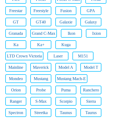
Freestar
Freestyle
Fusion
GPA
GT
GT40
Galaxie
Galaxy
Granada
Grand C-Max
Ikon
Ixion
Ka
Ka+
Kuga
LTD Crown Victoria
Laser
M151
Mainline
Maverick
Model A
Model T
Mondeo
Mustang
Mustang Mach-E
Orion
Probe
Puma
Ranchero
Ranger
S-Max
Scorpio
Sierra
Spectron
Streetka
Taunus
Taurus