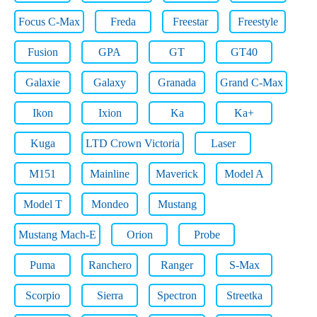
Focus C-Max
Freda
Freestar
Freestyle
Fusion
GPA
GT
GT40
Galaxie
Galaxy
Granada
Grand C-Max
Ikon
Ixion
Ka
Ka+
Kuga
LTD Crown Victoria
Laser
M151
Mainline
Maverick
Model A
Model T
Mondeo
Mustang
Mustang Mach-E
Orion
Probe
Puma
Ranchero
Ranger
S-Max
Scorpio
Sierra
Spectron
Streetka