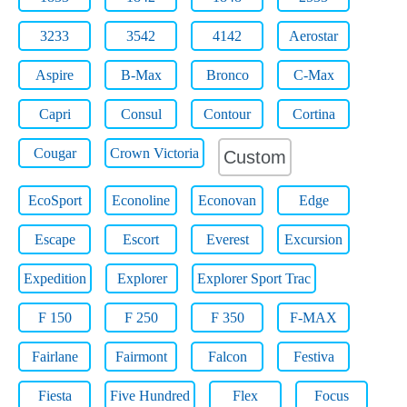
3233
3542
4142
Aerostar
Aspire
B-Max
Bronco
C-Max
Capri
Consul
Contour
Cortina
Cougar
Crown Victoria
Custom
EcoSport
Econoline
Econovan
Edge
Escape
Escort
Everest
Excursion
Expedition
Explorer
Explorer Sport Trac
F 150
F 250
F 350
F-MAX
Fairlane
Fairmont
Falcon
Festiva
Fiesta
Five Hundred
Flex
Focus