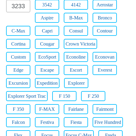
3542
4142
Aerostar
3233
Aspire
B-Max
Bronco
C-Max
Capri
Consul
Contour
Cortina
Cougar
Crown Victoria
Custom
EcoSport
Econoline
Econovan
Edge
Escape
Escort
Everest
Excursion
Expedition
Explorer
Explorer Sport Trac
F 150
F 250
F 350
F-MAX
Fairlane
Fairmont
Falcon
Festiva
Fiesta
Five Hundred
Flex
Focus
Focus C-Max
Freda