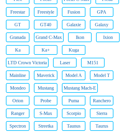
Freestar
Freestyle
Fusion
GPA
GT
GT40
Galaxie
Galaxy
Granada
Grand C-Max
Ikon
Ixion
Ka
Ka+
Kuga
LTD Crown Victoria
Laser
M151
Mainline
Maverick
Model A
Model T
Mondeo
Mustang
Mustang Mach-E
Orion
Probe
Puma
Ranchero
Ranger
S-Max
Scorpio
Sierra
Spectron
Streetka
Taunus
Taurus