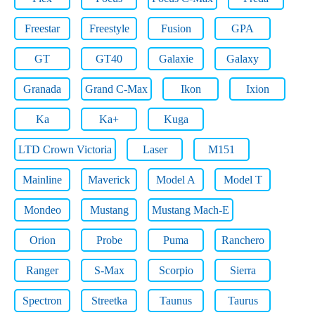
Freestar
Freestyle
Fusion
GPA
GT
GT40
Galaxie
Galaxy
Granada
Grand C-Max
Ikon
Ixion
Ka
Ka+
Kuga
LTD Crown Victoria
Laser
M151
Mainline
Maverick
Model A
Model T
Mondeo
Mustang
Mustang Mach-E
Orion
Probe
Puma
Ranchero
Ranger
S-Max
Scorpio
Sierra
Spectron
Streetka
Taunus
Taurus