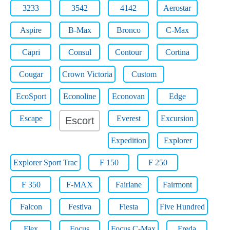
3233
3542
4142
Aerostar
Aspire
B-Max
Bronco
C-Max
Capri
Consul
Contour
Cortina
Cougar
Crown Victoria
Custom
EcoSport
Econoline
Econovan
Edge
Escape
Everest
Excursion
Escort
Expedition
Explorer
Explorer Sport Trac
F 150
F 250
F 350
F-MAX
Fairlane
Fairmont
Falcon
Festiva
Fiesta
Five Hundred
Flex
Focus
Focus C-Max
Freda