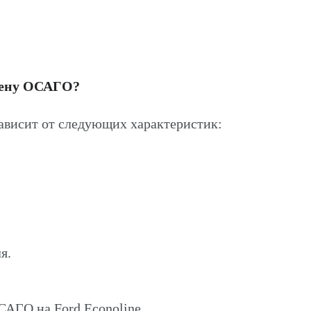
цену ОСАГО?
ависит от следующих характеристик:
я.
САГО на Ford Econoline