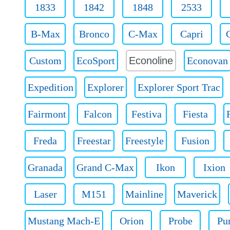
1833
1842
1848
2533
B-Max
Bronco
C-Max
Capri
Custom
EcoSport
Econoline
Econovan
Expedition
Explorer
Explorer Sport Trac
Fairmont
Falcon
Festiva
Fiesta
Freda
Freestar
Freestyle
Fusion
Granada
Grand C-Max
Ikon
Ixion
Laser
M151
Mainline
Maverick
Mustang Mach-E
Orion
Probe
Pu