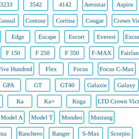
3233
3542
4142
Aerostar
Aspire
Consul
Contour
Cortina
Cougar
Crown Vic
Edge
Escape
Escort
Everest
Excu
F 150
F 250
F 350
F-MAX
Fairlan
Five Hundred
Flex
Focus
Focus C-Max
GPA
GT
GT40
Galaxie
Galaxy
Ka
Ka+
Kuga
LTD Crown Vict
Model A
Model T
Mondeo
Mustang
ma
Ranchero
Ranger
S-Max
Scorpio