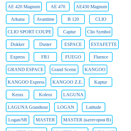
AE 420 Magnum
AE 470
AE430 Magnum
Arkana
Avantime
B 120
CLIO
CLIO SPORT COUPE
Captur
Clio Symbol
Dokker
Duster
ESPACE
ESTAFETTE
Express
FR1
FUEGO
Fluence
GRAND ESPACE
Grand Scenic
KANGOO
KANGOO Express
KANGOO Z.E.
Kaptur
Kerax
Koleos
LAGUNA
LAGUNA Grandtour
LOGAN
Latitude
Logan/SR
MASTER
MASTER (категория B)