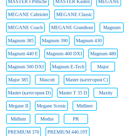
MASTER I Pritsche
MASTER Kasten
MEGANE
MEGANE Cabriolet
MEGANE Classic
MEGANE Coach
MEGANE Grandtour
Magnum
Magnum 385
Magnum 390
Magnum 430
Magnum 440 E
Magnum 460 DXI
Magnum 480
Magnum 500 DXI
Magnum E-Tech
Major
Major 385
Mascott
Master (категория C)
Master (категория D)
Master T 35 D
Maxity
Megane II
Megane Scenic
Midliner
Midlum
Modus
PR
PREMIUM 370
PREMIUM 440.19T