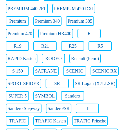
PREMIUM 440.26T
PREMIUM 450 DXI
Premium
Premium 340
Premium 385
Premium 420
Premium HR400
R
R19
R21
R25
R5
RAPID Kasten
RODEO
Renault (Рено)
S 150
SAFRANE
SCENIC
SCENIC RX
SPORT SPIDER
SR
SR Logan (X7LLSR)
SUPER 5
SYMBOL
Sandero
Sandero Stepway
Sandero/SR
T
TRAFIC
TRAFIC Kasten
TRAFIC Pritsche