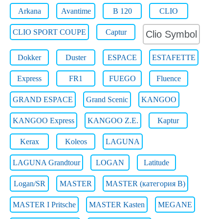
Arkana
Avantime
B 120
CLIO
CLIO SPORT COUPE
Captur
Clio Symbol
Dokker
Duster
ESPACE
ESTAFETTE
Express
FR1
FUEGO
Fluence
GRAND ESPACE
Grand Scenic
KANGOO
KANGOO Express
KANGOO Z.E.
Kaptur
Kerax
Koleos
LAGUNA
LAGUNA Grandtour
LOGAN
Latitude
Logan/SR
MASTER
MASTER (категория B)
MASTER I Pritsche
MASTER Kasten
MEGANE