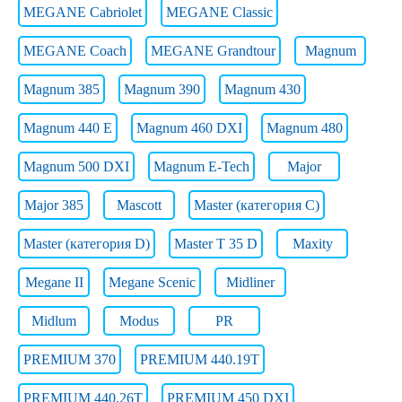
MEGANE Cabriolet
MEGANE Classic
MEGANE Coach
MEGANE Grandtour
Magnum
Magnum 385
Magnum 390
Magnum 430
Magnum 440 E
Magnum 460 DXI
Magnum 480
Magnum 500 DXI
Magnum E-Tech
Major
Major 385
Mascott
Master (категория C)
Master (категория D)
Master T 35 D
Maxity
Megane II
Megane Scenic
Midliner
Midlum
Modus
PR
PREMIUM 370
PREMIUM 440.19T
PREMIUM 440.26T
PREMIUM 450 DXI