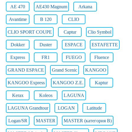
AE 470
AE430 Magnum
Arkana
Avantime
B 120
CLIO
CLIO SPORT COUPE
Captur
Clio Symbol
Dokker
Duster
ESPACE
ESTAFETTE
Express
FR1
FUEGO
Fluence
GRAND ESPACE
Grand Scenic
KANGOO
KANGOO Express
KANGOO Z.E.
Kaptur
Kerax
Koleos
LAGUNA
LAGUNA Grandtour
LOGAN
Latitude
Logan/SR
MASTER
MASTER (категория B)