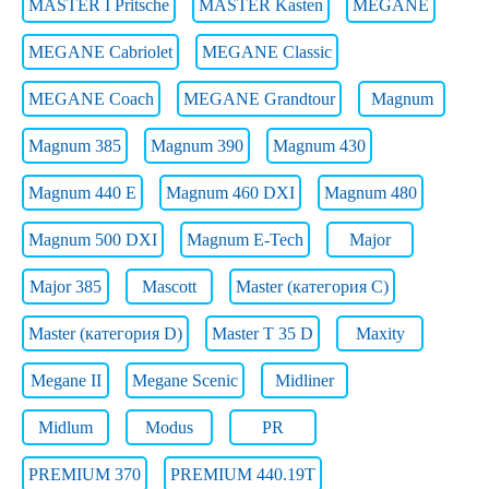
MASTER I Pritsche
MASTER Kasten
MEGANE
MEGANE Cabriolet
MEGANE Classic
MEGANE Coach
MEGANE Grandtour
Magnum
Magnum 385
Magnum 390
Magnum 430
Magnum 440 E
Magnum 460 DXI
Magnum 480
Magnum 500 DXI
Magnum E-Tech
Major
Major 385
Mascott
Master (категория C)
Master (категория D)
Master T 35 D
Maxity
Megane II
Megane Scenic
Midliner
Midlum
Modus
PR
PREMIUM 370
PREMIUM 440.19T