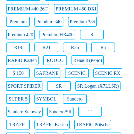
PREMIUM 440.26T
PREMIUM 450 DXI
Premium
Premium 340
Premium 385
Premium 420
Premium HR400
R
R19
R21
R25
R5
RAPID Kasten
RODEO
Renault (Рено)
S 150
SAFRANE
SCENIC
SCENIC RX
SPORT SPIDER
SR
SR Logan (X7LLSR)
SUPER 5
SYMBOL
Sandero
Sandero Stepway
Sandero/SR
T
TRAFIC
TRAFIC Kasten
TRAFIC Pritsche