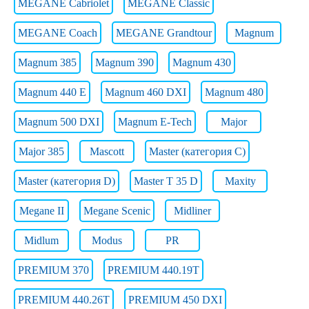
MEGANE Cabriolet
MEGANE Classic
MEGANE Coach
MEGANE Grandtour
Magnum
Magnum 385
Magnum 390
Magnum 430
Magnum 440 E
Magnum 460 DXI
Magnum 480
Magnum 500 DXI
Magnum E-Tech
Major
Major 385
Mascott
Master (категория C)
Master (категория D)
Master T 35 D
Maxity
Megane II
Megane Scenic
Midliner
Midlum
Modus
PR
PREMIUM 370
PREMIUM 440.19T
PREMIUM 440.26T
PREMIUM 450 DXI