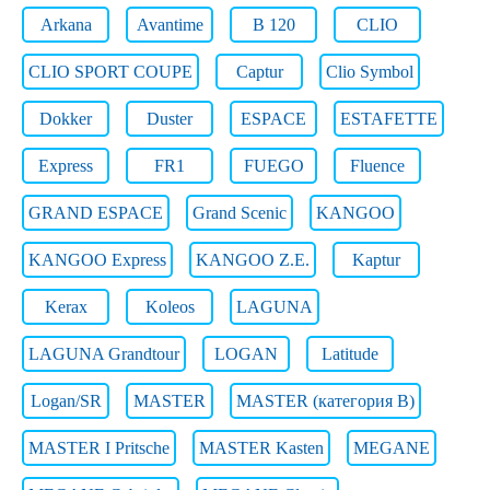
Arkana
Avantime
B 120
CLIO
CLIO SPORT COUPE
Captur
Clio Symbol
Dokker
Duster
ESPACE
ESTAFETTE
Express
FR1
FUEGO
Fluence
GRAND ESPACE
Grand Scenic
KANGOO
KANGOO Express
KANGOO Z.E.
Kaptur
Kerax
Koleos
LAGUNA
LAGUNA Grandtour
LOGAN
Latitude
Logan/SR
MASTER
MASTER (категория B)
MASTER I Pritsche
MASTER Kasten
MEGANE