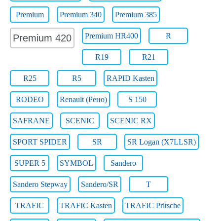
Premium
Premium 340
Premium 385
Premium HR400
R
Premium 420
R19
R21
R25
R5
RAPID Kasten
RODEO
Renault (Рено)
S 150
SAFRANE
SCENIC
SCENIC RX
SPORT SPIDER
SR
SR Logan (X7LLSR)
SUPER 5
SYMBOL
Sandero
Sandero Stepway
Sandero/SR
T
TRAFIC
TRAFIC Kasten
TRAFIC Pritsche