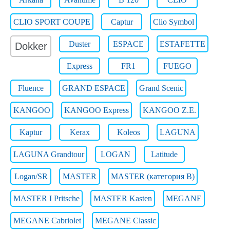
CLIO SPORT COUPE
Captur
Clio Symbol
Duster
ESPACE
ESTAFETTE
Dokker
Express
FR1
FUEGO
Fluence
GRAND ESPACE
Grand Scenic
KANGOO
KANGOO Express
KANGOO Z.E.
Kaptur
Kerax
Koleos
LAGUNA
LAGUNA Grandtour
LOGAN
Latitude
Logan/SR
MASTER
MASTER (категория B)
MASTER I Pritsche
MASTER Kasten
MEGANE
MEGANE Cabriolet
MEGANE Classic