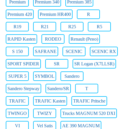
Premium
Premium 340
Premium 385
Premium 420
Premium HR400
R
R19
R21
R25
R5
RAPID Kasten
RODEO
Renault (Рено)
S 150
SAFRANE
SCENIC
SCENIC RX
SPORT SPIDER
SR
SR Logan (X7LLSR)
SUPER 5
SYMBOL
Sandero
Sandero Stepway
Sandero/SR
T
TRAFIC
TRAFIC Kasten
TRAFIC Pritsche
TWINGO
TWIZY
Trucks MAGNUM 520 DXI
VI
Vel Satis
АЕ 390 MAGNUM