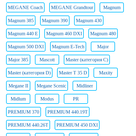
MEGANE Coach
MEGANE Grandtour
Magnum
Magnum 385
Magnum 390
Magnum 430
Magnum 440 E
Magnum 460 DXI
Magnum 480
Magnum 500 DXI
Magnum E-Tech
Major
Major 385
Mascott
Master (категория C)
Master (категория D)
Master T 35 D
Maxity
Megane II
Megane Scenic
Midliner
Midlum
Modus
PR
PREMIUM 370
PREMIUM 440.19T
PREMIUM 440.26T
PREMIUM 450 DXI