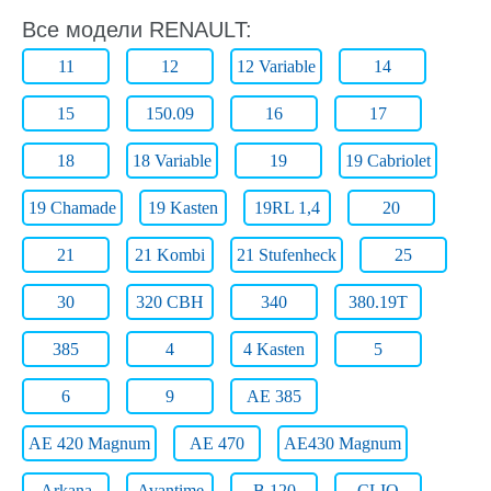
Все модели RENAULT:
11
12
12 Variable
14
15
150.09
16
17
18
18 Variable
19
19 Cabriolet
19 Chamade
19 Kasten
19RL 1,4
20
21
21 Kombi
21 Stufenheck
25
30
320 CBH
340
380.19T
385
4
4 Kasten
5
6
9
AE 385
AE 420 Magnum
AE 470
AE430 Magnum
Arkana
Avantime
B 120
CLIO