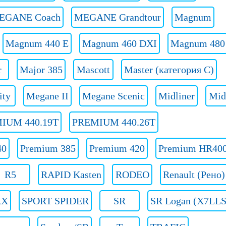
EGANE Coach
MEGANE Grandtour
Magnum
Magnum 440 E
Magnum 460 DXI
Magnum 480
r
Major 385
Mascott
Master (категория C)
ity
Megane II
Megane Scenic
Midliner
Mid
IUM 440.19T
PREMIUM 440.26T
40
Premium 385
Premium 420
Premium HR40
R5
RAPID Kasten
RODEO
Renault (Рено)
RX
SPORT SPIDER
SR
SR Logan (X7LL