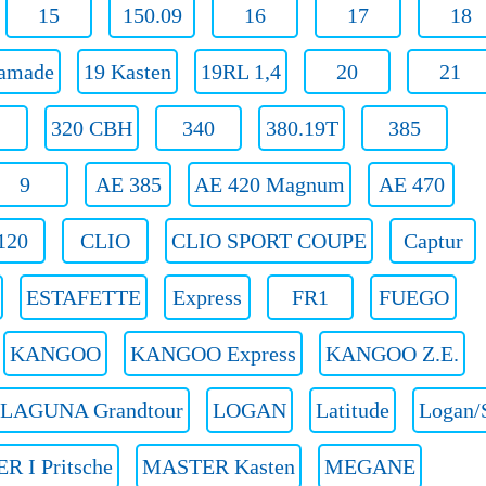
15
150.09
16
17
18
amade
19 Kasten
19RL 1,4
20
21
320 CBH
340
380.19T
385
9
AE 385
AE 420 Magnum
AE 470
120
CLIO
CLIO SPORT COUPE
Captur
ESTAFETTE
Express
FR1
FUEGO
KANGOO
KANGOO Express
KANGOO Z.E.
LAGUNA Grandtour
LOGAN
Latitude
Logan/
 I Pritsche
MASTER Kasten
MEGANE