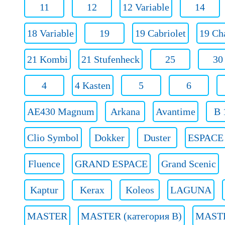
11
12
12 Variable
14
18 Variable
19
19 Cabriolet
19 Ch
21 Kombi
21 Stufenheck
25
30
4
4 Kasten
5
6
AE430 Magnum
Arkana
Avantime
B 
Clio Symbol
Dokker
Duster
ESPACE
Fluence
GRAND ESPACE
Grand Scenic
Kaptur
Kerax
Koleos
LAGUNA
MASTER
MASTER (категория B)
MASTER