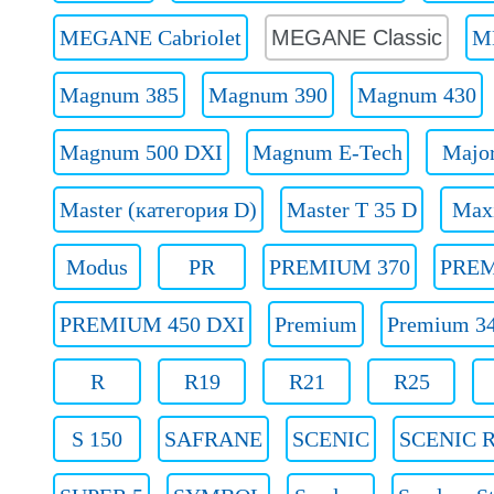
MEGANE Cabriolet
MEGANE Classic
M
Magnum 385
Magnum 390
Magnum 430
Magnum 500 DXI
Magnum E-Tech
Majo
Master (категория D)
Master T 35 D
Max
Modus
PR
PREMIUM 370
PREM
PREMIUM 450 DXI
Premium
Premium 3
R
R19
R21
R25
S 150
SAFRANE
SCENIC
SCENIC 