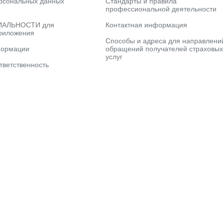
рсональных данных
Стандарты и правила
профессиональной деятельности
АЛЬНОСТИ для
Контактная информация
риложения
Способы и адреса для направлени
формации
обращений получателей страховых
услуг
тветственность