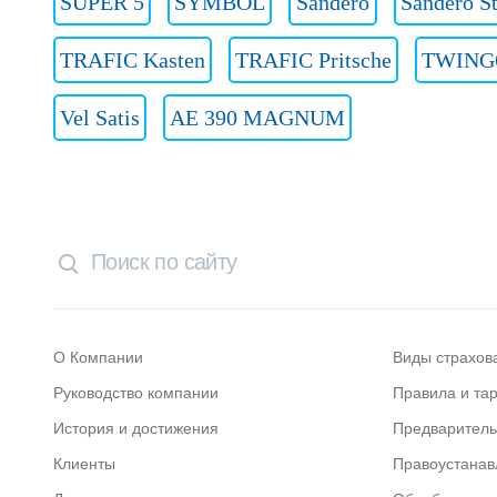
SUPER 5
SYMBOL
Sandero
Sandero S
TRAFIC Kasten
TRAFIC Pritsche
TWING
Vel Satis
АЕ 390 MAGNUM
О Компании
Виды страхов
Руководство компании
Правила и та
История и достижения
Предварител
Клиенты
Правоустана