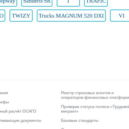
tepway
Sandero/SR
T
TRAFIC
O
TWIZY
Trucks MAGNUM 520 DXI
VI
ания
Реестр страховых агентов и
операторов финансовых платформ
рифы
Проверка статуса полиса «Трудово
ьный расчёт ОСАГО
мигрант»
вливающие документы
Базовые стандарты