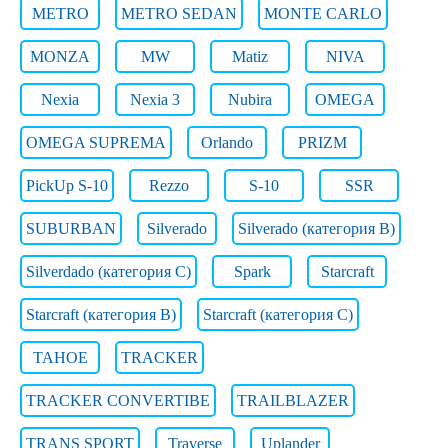
METRO
METRO SEDAN
MONTE CARLO
MONZA
MW
Matiz
NIVA
Nexia
Nexia 3
Nubira
OMEGA
OMEGA SUPREMA
Orlando
PRIZM
PickUp S-10
Rezzo
S-10
SSR
SUBURBAN
Silverado
Silverado (категория B)
Silverdado (категория C)
Spark
Starcraft
Starcraft (категория B)
Starcraft (категория C)
TAHOE
TRACKER
TRACKER CONVERTIBE
TRAILBLAZER
TRANS SPORT
Traverse
Uplander