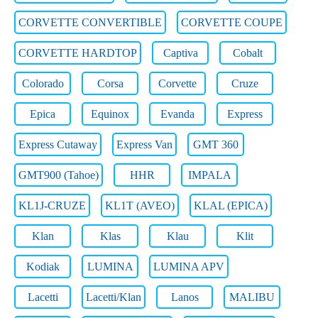
CORVETTE CONVERTIBLE
CORVETTE COUPE
CORVETTE HARDTOP
Captiva
Cobalt
Colorado
Corsa
Corvette
Cruze
Epica
Equinox
Evanda
Express
Express Cutaway
Express Van
GMT 360
GMT900 (Tahoe)
HHR
IMPALA
KL1J-CRUZE
KL1T (AVEO)
KLAL (EPICA)
Klan
Klas
Klau
Klit
Kodiak
LUMINA
LUMINA APV
Lacetti
Lacetti/Klan
Lanos
MALIBU