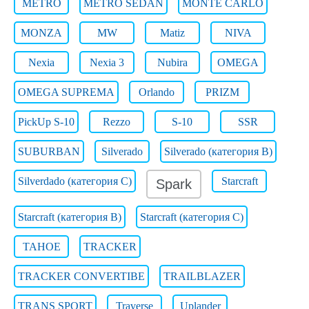
METRO
METRO SEDAN
MONTE CARLO
MONZA
MW
Matiz
NIVA
Nexia
Nexia 3
Nubira
OMEGA
OMEGA SUPREMA
Orlando
PRIZM
PickUp S-10
Rezzo
S-10
SSR
SUBURBAN
Silverado
Silverado (категория B)
Silverdado (категория C)
Starcraft
Spark
Starcraft (категория B)
Starcraft (категория C)
TAHOE
TRACKER
TRACKER CONVERTIBE
TRAILBLAZER
TRANS SPORT
Traverse
Uplander