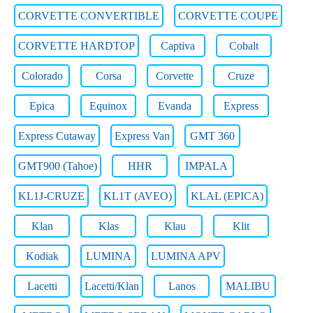
CORVETTE CONVERTIBLE
CORVETTE COUPE
CORVETTE HARDTOP
Captiva
Cobalt
Colorado
Corsa
Corvette
Cruze
Epica
Equinox
Evanda
Express
Express Cutaway
Express Van
GMT 360
GMT900 (Tahoe)
HHR
IMPALA
KL1J-CRUZE
KL1T (AVEO)
KLAL (EPICA)
Klan
Klas
Klau
Klit
Kodiak
LUMINA
LUMINA APV
Lacetti
Lacetti/Klan
Lanos
MALIBU