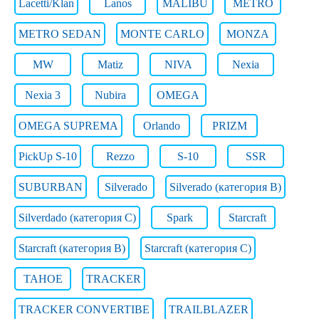
Lacetti/Klan
Lanos
MALIBU
METRO
METRO SEDAN
MONTE CARLO
MONZA
MW
Matiz
NIVA
Nexia
Nexia 3
Nubira
OMEGA
OMEGA SUPREMA
Orlando
PRIZM
PickUp S-10
Rezzo
S-10
SSR
SUBURBAN
Silverado
Silverado (категория B)
Silverdado (категория C)
Spark
Starcraft
Starcraft (категория B)
Starcraft (категория C)
TAHOE
TRACKER
TRACKER CONVERTIBE
TRAILBLAZER