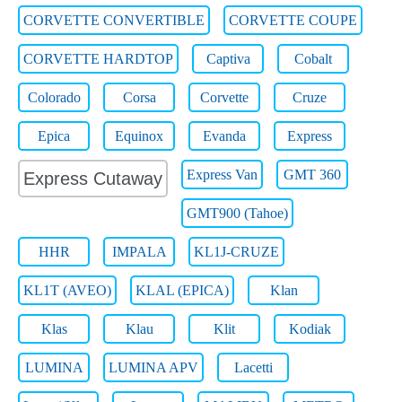
CORVETTE CONVERTIBLE
CORVETTE COUPE
CORVETTE HARDTOP
Captiva
Cobalt
Colorado
Corsa
Corvette
Cruze
Epica
Equinox
Evanda
Express
Express Van
GMT 360
Express Cutaway
GMT900 (Tahoe)
HHR
IMPALA
KL1J-CRUZE
KL1T (AVEO)
KLAL (EPICA)
Klan
Klas
Klau
Klit
Kodiak
LUMINA
LUMINA APV
Lacetti