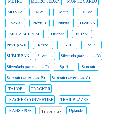
METRO
METRO SEDAN
MONTE CARLO
MONZA
MW
Matiz
NIVA
Nexia
Nexia 3
Nubira
OMEGA
OMEGA SUPREMA
Orlando
PRIZM
PickUp S-10
Rezzo
S-10
SSR
SUBURBAN
Silverado
Silverado (категория B)
Silverdado (категория C)
Spark
Starcraft
Starcraft (категория B)
Starcraft (категория C)
TAHOE
TRACKER
TRACKER CONVERTIBE
TRAILBLAZER
TRANS SPORT
Uplander
Traverse