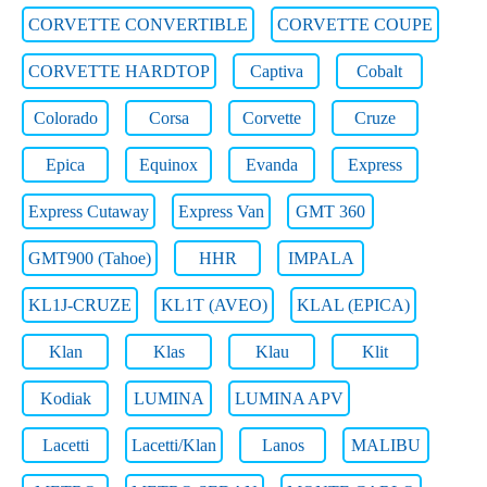
CORVETTE CONVERTIBLE
CORVETTE COUPE
CORVETTE HARDTOP
Captiva
Cobalt
Colorado
Corsa
Corvette
Cruze
Epica
Equinox
Evanda
Express
Express Cutaway
Express Van
GMT 360
GMT900 (Tahoe)
HHR
IMPALA
KL1J-CRUZE
KL1T (AVEO)
KLAL (EPICA)
Klan
Klas
Klau
Klit
Kodiak
LUMINA
LUMINA APV
Lacetti
Lacetti/Klan
Lanos
MALIBU