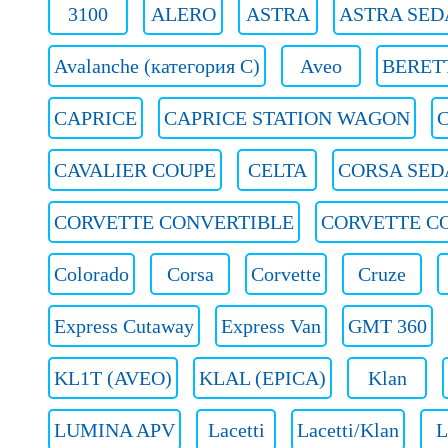
3100
ALERO
ASTRA
ASTRA SED
Avalanche (категория C)
Aveo
BERET
CAPRICE
CAPRICE STATION WAGON
CAVALIER COUPE
CELTA
CORSA SED
CORVETTE CONVERTIBLE
CORVETTE C
Colorado
Corsa
Corvette
Cruze
Express Cutaway
Express Van
GMT 360
KL1T (AVEO)
KLAL (EPICA)
Klan
LUMINA APV
Lacetti
Lacetti/Klan
L