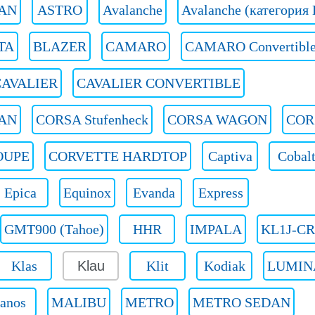
AN
ASTRO
Avalanche
Avalanche (категория 
TA
BLAZER
CAMARO
CAMARO Convertibl
CAVALIER
CAVALIER CONVERTIBLE
AN
CORSA Stufenheck
CORSA WAGON
COR
OUPE
CORVETTE HARDTOP
Captiva
Cobal
Epica
Equinox
Evanda
Express
GMT900 (Tahoe)
HHR
IMPALA
KL1J-C
Klas
Klau
Klit
Kodiak
LUMIN
anos
MALIBU
METRO
METRO SEDAN