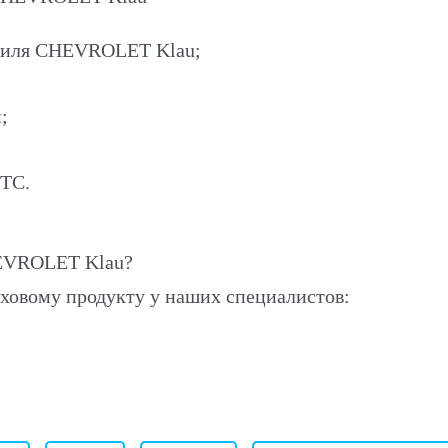
обиля CHEVROLET Klau;
;
ПТС.
EVROLET Klau?
ховому продукту у наших специалистов: