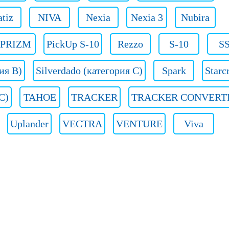
tiz
NIVA
Nexia
Nexia 3
Nubira
PRIZM
PickUp S-10
Rezzo
S-10
S
ия B)
Silverdado (категория C)
Spark
Starc
 C)
TAHOE
TRACKER
TRACKER CONVERT
Uplander
VECTRA
VENTURE
Viva