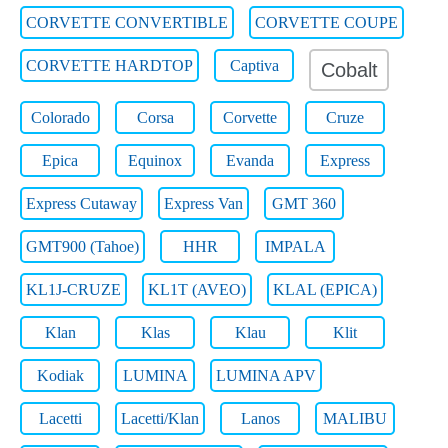
CORVETTE CONVERTIBLE
CORVETTE COUPE
CORVETTE HARDTOP
Captiva
Cobalt
Colorado
Corsa
Corvette
Cruze
Epica
Equinox
Evanda
Express
Express Cutaway
Express Van
GMT 360
GMT900 (Tahoe)
HHR
IMPALA
KL1J-CRUZE
KL1T (AVEO)
KLAL (EPICA)
Klan
Klas
Klau
Klit
Kodiak
LUMINA
LUMINA APV
Lacetti
Lacetti/Klan
Lanos
MALIBU