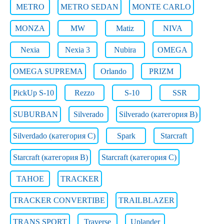
METRO
METRO SEDAN
MONTE CARLO
MONZA
MW
Matiz
NIVA
Nexia
Nexia 3
Nubira
OMEGA
OMEGA SUPREMA
Orlando
PRIZM
PickUp S-10
Rezzo
S-10
SSR
SUBURBAN
Silverado
Silverado (категория B)
Silverdado (категория C)
Spark
Starcraft
Starcraft (категория B)
Starcraft (категория C)
TAHOE
TRACKER
TRACKER CONVERTIBE
TRAILBLAZER
TRANS SPORT
Traverse
Uplander