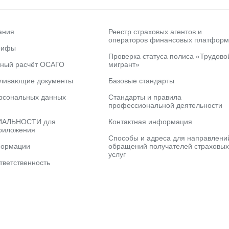
ания
Реестр страховых агентов и
операторов финансовых платформ
рифы
Проверка статуса полиса «Трудово
ьный расчёт ОСАГО
мигрант»
вливающие документы
Базовые стандарты
рсональных данных
Стандарты и правила
профессиональной деятельности
АЛЬНОСТИ для
Контактная информация
риложения
Способы и адреса для направлени
формации
обращений получателей страховых
услуг
тветственность