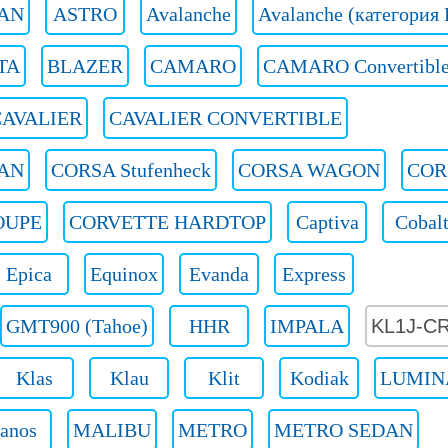
AN
ASTRO
Avalanche
Avalanche (категория 
TA
BLAZER
CAMARO
CAMARO Convertibl
CAVALIER
CAVALIER CONVERTIBLE
AN
CORSA Stufenheck
CORSA WAGON
COR
OUPE
CORVETTE HARDTOP
Captiva
Cobal
Epica
Equinox
Evanda
Express
GMT900 (Tahoe)
HHR
IMPALA
KL1J-C
Klas
Klau
Klit
Kodiak
LUMIN
anos
MALIBU
METRO
METRO SEDAN