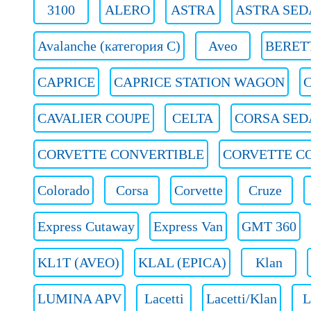
3100
ALERO
ASTRA
ASTRA SED
Avalanche (категория C)
Aveo
BERET
CAPRICE
CAPRICE STATION WAGON
CAVALIER COUPE
CELTA
CORSA SED
CORVETTE CONVERTIBLE
CORVETTE C
Colorado
Corsa
Corvette
Cruze
Express Cutaway
Express Van
GMT 360
KL1T (AVEO)
KLAL (EPICA)
Klan
LUMINA APV
Lacetti
Lacetti/Klan
L