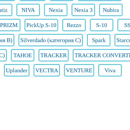
tiz
NIVA
Nexia
Nexia 3
Nubira
PRIZM
PickUp S-10
Rezzo
S-10
S
ия B)
Silverdado (категория C)
Spark
Starc
 C)
TAHOE
TRACKER
TRACKER CONVERT
Uplander
VECTRA
VENTURE
Viva