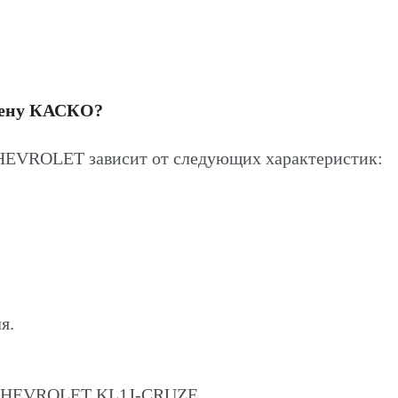
цену КАСКО?
EVROLET зависит от следующих характеристик:
я.
а CHEVROLET KL1J-CRUZE