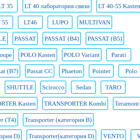
LT 35
LT 40 лаборатория связи
LT 40-55 Kaste
 55
LT46
LUPO
MULTIVAN
LE
PASSAT
PASSAT (B4)
PASSAT (B5)
oupe
POLO Kasten
POLO Variant
Parati
at (B7)
Passat CC
Phaeton
Pointer
Polo
SHUTTLE
Scirocco
Sedan
TARO
RTER Kasten
TRANSPORTER Kombi
Teramont
er (T4)
Transporter (категория B)
гория D)
Transporter(категория D)
VENTO