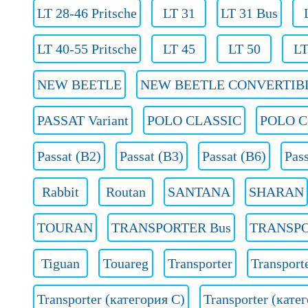
LT 28-46 Pritsche
LT 31
LT 31 Bus
LT 40-55 Pritsche
LT 45
LT 50
LT
NEW BEETLE
NEW BEETLE CONVERTIB
PASSAT Variant
POLO CLASSIC
POLO C
Passat (B2)
Passat (B3)
Passat (B6)
Pass
Rabbit
Routan
SANTANA
SHARAN
TOURAN
TRANSPORTER Bus
TRANSPO
Tiguan
Touareg
Transporter
Transport
Transporter (категория C)
Transporter (кате