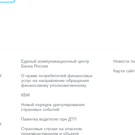
Единый коммуникационный центр
Новости п
Банка России
Карта сайт
й
О праве потребителей финансовых
услуг на направление обращения
финансовому уполномоченному
КБМ
Новый порядок урегулирования
страховых событий
Памятка водителю при ДТП
й
Страховые случаи на опасном
производственном и объекте