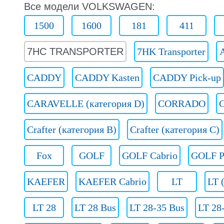
Все модели VOLKSWAGEN:
1500
1600
181
411
7HC TRANSPORTER
7HK Transporter
CADDY
CADDY Kasten
CADDY Pick-up
CARAVELLE (категория D)
CORRADO
Crafter (категория B)
Crafter (категория C)
Fox
GOLF
GOLF Cabrio
GOLF P
KAEFER
KAEFER Cabrio
LT
LT 
LT 28
LT 28 Bus
LT 28-35 Bus
LT 28