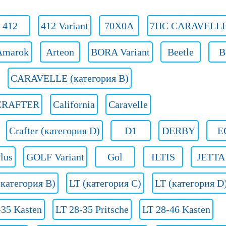
412
412 Variant
70X0A
7HC CARAVELL
Amarok
Arteon
BORA Variant
Beetle
B
CARAVELLE (категория B)
CRAFTER
California
Caravelle
Crafter (категория D)
D1
DERBY
E
lus
GOLF Variant
Gol
ILTIS
JETTA
(категория B)
LT (категория C)
LT (категория D
-35 Kasten
LT 28-35 Pritsche
LT 28-46 Kasten