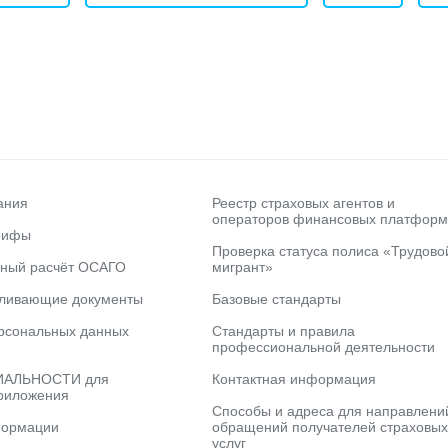
ания
Реестр страховых агентов и
операторов финансовых платформ
рифы
Проверка статуса полиса «Трудово
ьный расчёт ОСАГО
мигрант»
вливающие документы
Базовые стандарты
рсональных данных
Стандарты и правила
профессиональной деятельности
АЛЬНОСТИ для
Контактная информация
риложения
Способы и адреса для направлени
формации
обращений получателей страховых
услуг