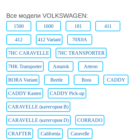
Все модели VOLKSWAGEN:
1500
1600
181
411
412
412 Variant
70X0A
7HC CARAVELLE
7HC TRANSPORTER
7HK Transporter
Amarok
Arteon
BORA Variant
Beetle
Bora
CADDY
CADDY Kasten
CADDY Pick-up
CARAVELLE (категория B)
CARAVELLE (категория D)
CORRADO
CRAFTER
California
Caravelle