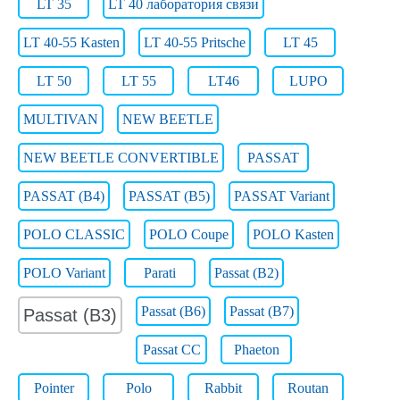
LT 35
LT 40 лаборатория связи
LT 40-55 Kasten
LT 40-55 Pritsche
LT 45
LT 50
LT 55
LT46
LUPO
MULTIVAN
NEW BEETLE
NEW BEETLE CONVERTIBLE
PASSAT
PASSAT (B4)
PASSAT (B5)
PASSAT Variant
POLO CLASSIC
POLO Coupe
POLO Kasten
POLO Variant
Parati
Passat (B2)
Passat (B6)
Passat (B7)
Passat (B3)
Passat CC
Phaeton
Pointer
Polo
Rabbit
Routan