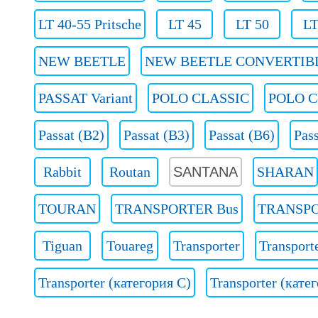
LT 40-55 Pritsche
LT 45
LT 50
LT
NEW BEETLE
NEW BEETLE CONVERTIB
PASSAT Variant
POLO CLASSIC
POLO C
Passat (B2)
Passat (B3)
Passat (B6)
Pass
Rabbit
Routan
SANTANA
SHARAN
TOURAN
TRANSPORTER Bus
TRANSPO
Tiguan
Touareg
Transporter
Transport
Transporter (категория C)
Transporter (кате