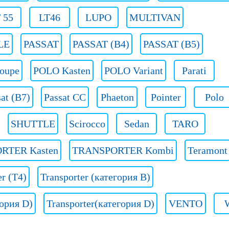
 55
LT46
LUPO
MULTIVAN
LE
PASSAT
PASSAT (B4)
PASSAT (B5)
oupe
POLO Kasten
POLO Variant
Parati
at (B7)
Passat CC
Phaeton
Pointer
Polo
SHUTTLE
Scirocco
Sedan
TARO
RTER Kasten
TRANSPORTER Kombi
Teramont
er (T4)
Transporter (категория B)
гория D)
Transporter(категория D)
VENTO