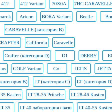
412
412 Variant
70X0A
7HC CARAVELL
arok
Arteon
BORA Variant
Beetle
Bo
CARAVELLE (категория B)
CRAFTER
California
Caravelle
Crafter (категория D)
D1
DERBY
E
lus
GOLF Variant
Gol
ILTIS
JETTA
(категория B)
LT (категория C)
LT (категория D
-35 Kasten
LT 28-35 Pritsche
LT 28-46 Kasten
LT 35
LT 40 лаборатория связи
LT 40-55 Kaste