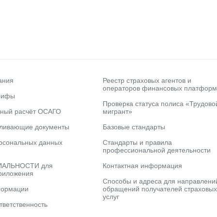
ания
Реестр страховых агентов и
операторов финансовых платформ
рифы
Проверка статуса полиса «Трудово
ьный расчёт ОСАГО
мигрант»
вливающие документы
Базовые стандарты
рсональных данных
Стандарты и правила
профессиональной деятельности
АЛЬНОСТИ для
Контактная информация
риложения
Способы и адреса для направлени
формации
обращений получателей страховых
услуг
тветственность