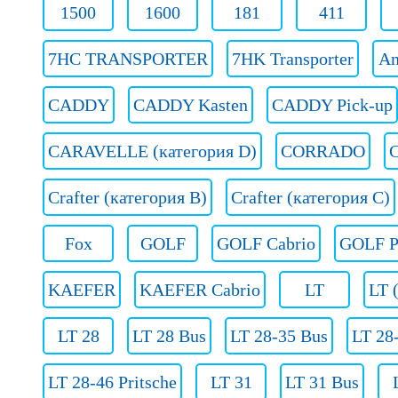
1500
1600
181
411
7HC TRANSPORTER
7HK Transporter
Am
CADDY
CADDY Kasten
CADDY Pick-up
CARAVELLE (категория D)
CORRADO
Crafter (категория B)
Crafter (категория C)
Fox
GOLF
GOLF Cabrio
GOLF P
KAEFER
KAEFER Cabrio
LT
LT 
LT 28
LT 28 Bus
LT 28-35 Bus
LT 28
LT 28-46 Pritsche
LT 31
LT 31 Bus