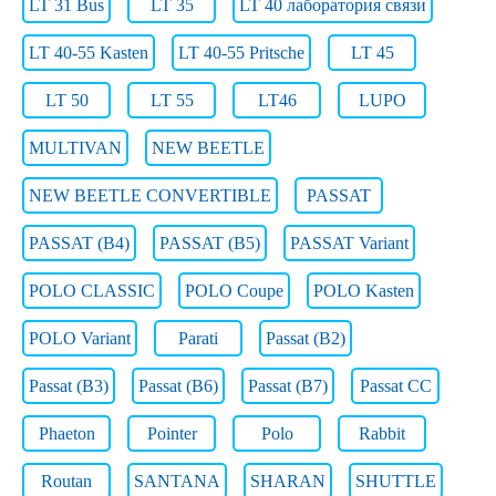
LT 31 Bus
LT 35
LT 40 лаборатория связи
LT 40-55 Kasten
LT 40-55 Pritsche
LT 45
LT 50
LT 55
LT46
LUPO
MULTIVAN
NEW BEETLE
NEW BEETLE CONVERTIBLE
PASSAT
PASSAT (B4)
PASSAT (B5)
PASSAT Variant
POLO CLASSIC
POLO Coupe
POLO Kasten
POLO Variant
Parati
Passat (B2)
Passat (B3)
Passat (B6)
Passat (B7)
Passat CC
Phaeton
Pointer
Polo
Rabbit
Routan
SANTANA
SHARAN
SHUTTLE