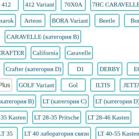
412
412 Variant
70X0A
7HC CARAVELL
arok
Arteon
BORA Variant
Beetle
Bo
CARAVELLE (категория B)
CRAFTER
California
Caravelle
Crafter (категория D)
D1
DERBY
E
lus
GOLF Variant
Gol
ILTIS
JETT
(категория B)
LT (категория C)
LT (категория D
-35 Kasten
LT 28-35 Pritsche
LT 28-46 Kasten
LT 35
LT 40 лаборатория связи
LT 40-55 Kaste