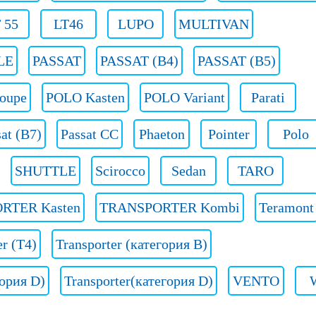
 55
LT46
LUPO
MULTIVAN
LE
PASSAT
PASSAT (B4)
PASSAT (B5)
oupe
POLO Kasten
POLO Variant
Parati
at (B7)
Passat CC
Phaeton
Pointer
Polo
SHUTTLE
Scirocco
Sedan
TARO
RTER Kasten
TRANSPORTER Kombi
Teramont
er (T4)
Transporter (категория B)
гория D)
Transporter(категория D)
VENTO