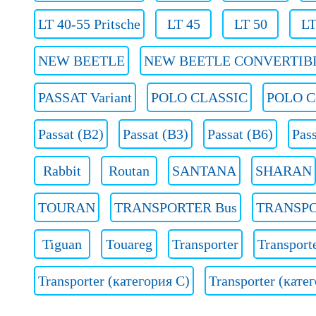
LT 40-55 Pritsche
LT 45
LT 50
LT
NEW BEETLE
NEW BEETLE CONVERTIB
PASSAT Variant
POLO CLASSIC
POLO C
Passat (B2)
Passat (B3)
Passat (B6)
Pass
Rabbit
Routan
SANTANA
SHARAN
TOURAN
TRANSPORTER Bus
TRANSPO
Tiguan
Touareg
Transporter
Transport
Transporter (категория C)
Transporter (кате