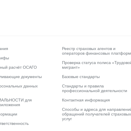
ания
Реестр страховых агентов и
операторов финансовых платформ
рифы
Проверка статуса полиса «Трудово
ьный расчёт ОСАГО
мигрант»
вливающие документы
Базовые стандарты
рсональных данных
Стандарты и правила
профессиональной деятельности
АЛЬНОСТИ для
Контактная информация
риложения
Способы и адреса для направлени
формации
обращений получателей страховых
услуг
тветственность