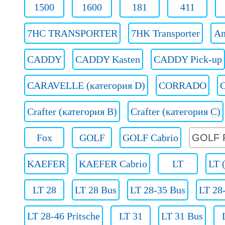
1500
1600
181
411
7HC TRANSPORTER
7HK Transporter
Am
CADDY
CADDY Kasten
CADDY Pick-up
CARAVELLE (категория D)
CORRADO
Crafter (категория B)
Crafter (категория C)
Fox
GOLF
GOLF Cabrio
GOLF P
KAEFER
KAEFER Cabrio
LT
LT 
LT 28
LT 28 Bus
LT 28-35 Bus
LT 28
LT 28-46 Pritsche
LT 31
LT 31 Bus