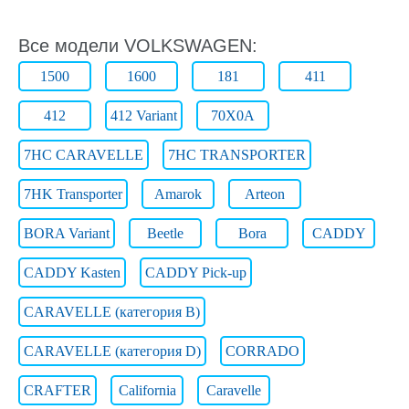
Все модели VOLKSWAGEN:
1500
1600
181
411
412
412 Variant
70X0A
7HC CARAVELLE
7HC TRANSPORTER
7HK Transporter
Amarok
Arteon
BORA Variant
Beetle
Bora
CADDY
CADDY Kasten
CADDY Pick-up
CARAVELLE (категория B)
CARAVELLE (категория D)
CORRADO
CRAFTER
California
Caravelle