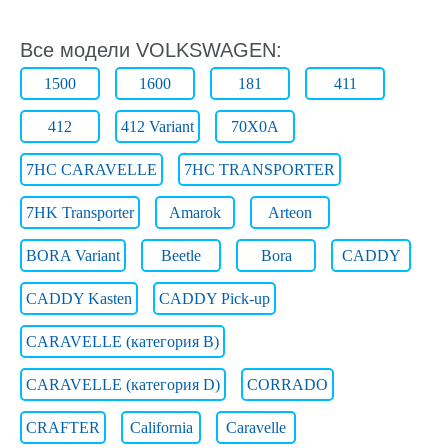
Все модели VOLKSWAGEN:
1500
1600
181
411
412
412 Variant
70X0A
7HC CARAVELLE
7HC TRANSPORTER
7HK Transporter
Amarok
Arteon
BORA Variant
Beetle
Bora
CADDY
CADDY Kasten
CADDY Pick-up
CARAVELLE (категория B)
CARAVELLE (категория D)
CORRADO
CRAFTER
California
Caravelle