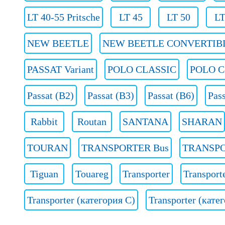
LT 40-55 Pritsche
LT 45
LT 50
LT
NEW BEETLE
NEW BEETLE CONVERTIB
PASSAT Variant
POLO CLASSIC
POLO C
Passat (B2)
Passat (B3)
Passat (B6)
Pass
Rabbit
Routan
SANTANA
SHARAN
TOURAN
TRANSPORTER Bus
TRANSPO
Tiguan
Touareg
Transporter
Transport
Transporter (категория C)
Transporter (кате