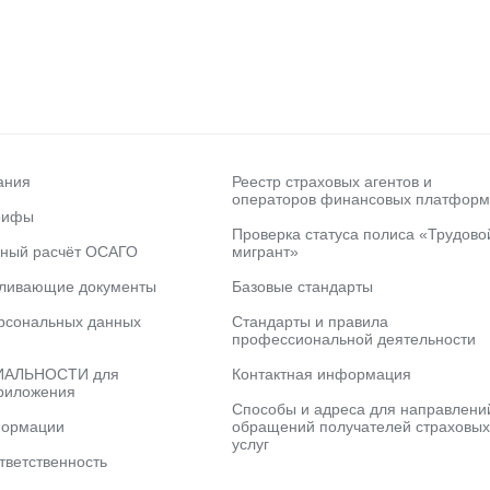
ания
Реестр страховых агентов и
операторов финансовых платформ
рифы
Проверка статуса полиса «Трудово
ьный расчёт ОСАГО
мигрант»
вливающие документы
Базовые стандарты
рсональных данных
Стандарты и правила
профессиональной деятельности
АЛЬНОСТИ для
Контактная информация
риложения
Способы и адреса для направлени
формации
обращений получателей страховых
услуг
тветственность