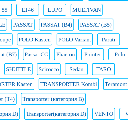
 55
LT46
LUPO
MULTIVAN
LE
PASSAT
PASSAT (B4)
PASSAT (B5)
oupe
POLO Kasten
POLO Variant
Parati
at (B7)
Passat CC
Phaeton
Pointer
Polo
SHUTTLE
Scirocco
Sedan
TARO
RTER Kasten
TRANSPORTER Kombi
Teramont
er (T4)
Transporter (категория B)
гория D)
Transporter(категория D)
VENTO