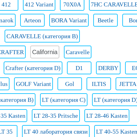
412
412 Variant
70X0A
7HC CARAVELL
arok
Arteon
BORA Variant
Beetle
Bo
CARAVELLE (категория B)
CRAFTER
California
Caravelle
Crafter (категория D)
D1
DERBY
E
lus
GOLF Variant
Gol
ILTIS
JETTA
(категория B)
LT (категория C)
LT (категория D
-35 Kasten
LT 28-35 Pritsche
LT 28-46 Kasten
LT 35
LT 40 лаборатория связи
LT 40-55 Kaste