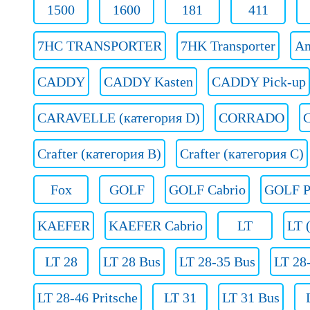
1500
1600
181
411
7HC TRANSPORTER
7HK Transporter
Am
CADDY
CADDY Kasten
CADDY Pick-up
CARAVELLE (категория D)
CORRADO
Crafter (категория B)
Crafter (категория C)
Fox
GOLF
GOLF Cabrio
GOLF P
KAEFER
KAEFER Cabrio
LT
LT 
LT 28
LT 28 Bus
LT 28-35 Bus
LT 28
LT 28-46 Pritsche
LT 31
LT 31 Bus