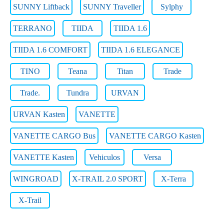
SUNNY Liftback
SUNNY Traveller
Sylphy
TERRANO
TIIDA
TIIDA 1.6
TIIDA 1.6 COMFORT
TIIDA 1.6 ELEGANCE
TINO
Teana
Titan
Trade
Trade.
Tundra
URVAN
URVAN Kasten
VANETTE
VANETTE CARGO Bus
VANETTE CARGO Kasten
VANETTE Kasten
Vehiculos
Versa
WINGROAD
X-TRAIL 2.0 SPORT
X-Terra
X-Trail