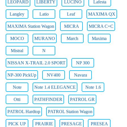
LEOPARD
LIBERTY
LUCINO
Lafesta
Langley
Latio
Leaf
MAXIMA QX
MAXIMA Station Wagon
MICRA
MICRA C+C
MOCO
MURANO
March
Maxima
Mistral
N
NISSAN X-TRAIL 2.0 SPORT
NP 300
NP-300 PickUp
NV400
Navara
Note
Note 1.4 ELEGANCE
Note 1.6
Otti
PATHFINDER
PATROL GR
PATROL Hardtop
PATROL Station Wagon
PICK UP
PRAIRIE
PRESAGE
PRESEA