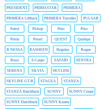
PRESIDENT
PRIMASTAR
PRIMERA
PRIMERA Liftback
PRIMERA Traveller
PULSAR
Patrol
Pickup
Pino
Pixo
Preria
Presel
QUEST
Qashqai
R NESSA
RASHEEN
Regulus
Rogue
Roox
S-Cargo
SAFARI
SENTRA
SERENA
SILVIA
SKYLINE
SKYLINE GT-R
STAGEA
STANZA
STANZA Hatchback
SUNNY
SUNNY Coupe
SUNNY Hatchback
SUNNY Kasten