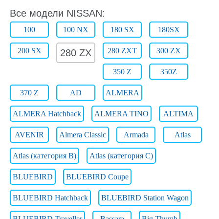
Все модели NISSAN:
100
100 NX
180 SX
180SX
200 SX
280 ZXT
300 ZX
280 ZX
350 Z
350Z
370 Z
AD
ALMERA
ALMERA Hatchback
ALMERA TINO
ALTIMA
AVENIR
Almera Classic
Armada
Atlas
Atlas (категория B)
Atlas (категория C)
BLUEBIRD
BLUEBIRD Coupe
BLUEBIRD Hatchback
BLUEBIRD Station Wagon
BLUEBIRD Traveller
Bassara
Big Thumb