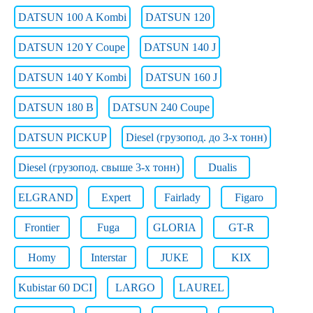
DATSUN 100 A Kombi
DATSUN 120
DATSUN 120 Y Coupe
DATSUN 140 J
DATSUN 140 Y Kombi
DATSUN 160 J
DATSUN 180 B
DATSUN 240 Coupe
DATSUN PICKUP
Diesel (грузопод. до 3-х тонн)
Diesel (грузопод. свыше 3-х тонн)
Dualis
ELGRAND
Expert
Fairlady
Figaro
Frontier
Fuga
GLORIA
GT-R
Homy
Interstar
JUKE
KIX
Kubistar 60 DCI
LARGO
LAUREL