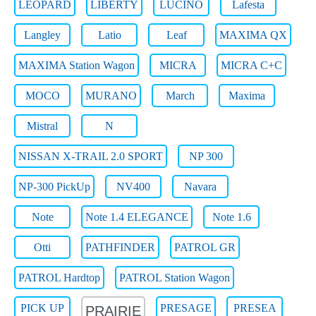
LEOPARD
LIBERTY
LUCINO
Lafesta
Langley
Latio
Leaf
MAXIMA QX
MAXIMA Station Wagon
MICRA
MICRA C+C
MOCO
MURANO
March
Maxima
Mistral
N
NISSAN X-TRAIL 2.0 SPORT
NP 300
NP-300 PickUp
NV400
Navara
Note
Note 1.4 ELEGANCE
Note 1.6
Otti
PATHFINDER
PATROL GR
PATROL Hardtop
PATROL Station Wagon
PICK UP
PRESAGE
PRESEA
PRAIRIE