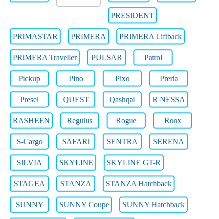
PRESIDENT
PRIMASTAR
PRIMERA
PRIMERA Liftback
PRIMERA Traveller
PULSAR
Patrol
Pickup
Pino
Pixo
Preria
Presel
QUEST
Qashqai
R NESSA
RASHEEN
Regulus
Rogue
Roox
S-Cargo
SAFARI
SENTRA
SERENA
SILVIA
SKYLINE
SKYLINE GT-R
STAGEA
STANZA
STANZA Hatchback
SUNNY
SUNNY Coupe
SUNNY Hatchback