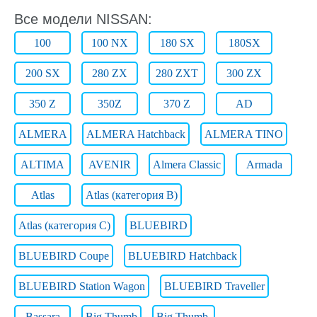
Все модели NISSAN:
100
100 NX
180 SX
180SX
200 SX
280 ZX
280 ZXT
300 ZX
350 Z
350Z
370 Z
AD
ALMERA
ALMERA Hatchback
ALMERA TINO
ALTIMA
AVENIR
Almera Classic
Armada
Atlas
Atlas (категория B)
Atlas (категория C)
BLUEBIRD
BLUEBIRD Coupe
BLUEBIRD Hatchback
BLUEBIRD Station Wagon
BLUEBIRD Traveller
Bassara
Big Thumb
Big Thumb.