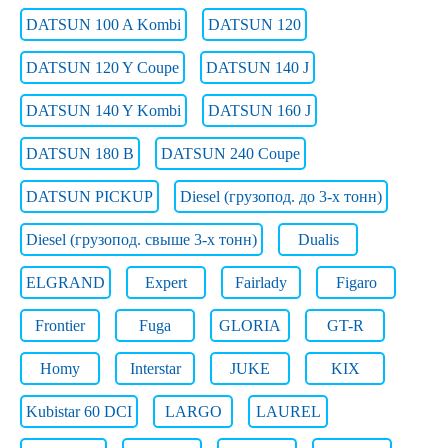
DATSUN 100 A Kombi
DATSUN 120
DATSUN 120 Y Coupe
DATSUN 140 J
DATSUN 140 Y Kombi
DATSUN 160 J
DATSUN 180 B
DATSUN 240 Coupe
DATSUN PICKUP
Diesel (грузопод. до 3-х тонн)
Diesel (грузопод. свыше 3-х тонн)
Dualis
ELGRAND
Expert
Fairlady
Figaro
Frontier
Fuga
GLORIA
GT-R
Homy
Interstar
JUKE
KIX
Kubistar 60 DCI
LARGO
LAUREL