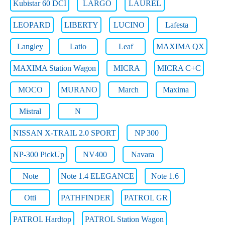
Kubistar 60 DCI
LARGO
LAUREL
LEOPARD
LIBERTY
LUCINO
Lafesta
Langley
Latio
Leaf
MAXIMA QX
MAXIMA Station Wagon
MICRA
MICRA C+C
MOCO
MURANO
March
Maxima
Mistral
N
NISSAN X-TRAIL 2.0 SPORT
NP 300
NP-300 PickUp
NV400
Navara
Note
Note 1.4 ELEGANCE
Note 1.6
Otti
PATHFINDER
PATROL GR
PATROL Hardtop
PATROL Station Wagon