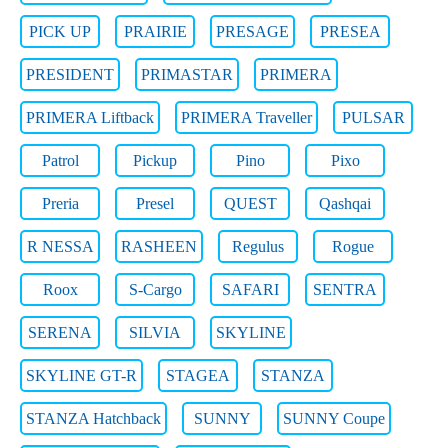
PICK UP
PRAIRIE
PRESAGE
PRESEA
PRESIDENT
PRIMASTAR
PRIMERA
PRIMERA Liftback
PRIMERA Traveller
PULSAR
Patrol
Pickup
Pino
Pixo
Preria
Presel
QUEST
Qashqai
R NESSA
RASHEEN
Regulus
Rogue
Roox
S-Cargo
SAFARI
SENTRA
SERENA
SILVIA
SKYLINE
SKYLINE GT-R
STAGEA
STANZA
STANZA Hatchback
SUNNY
SUNNY Coupe