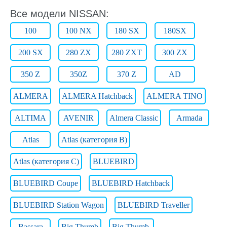
Все модели NISSAN:
100
100 NX
180 SX
180SX
200 SX
280 ZX
280 ZXT
300 ZX
350 Z
350Z
370 Z
AD
ALMERA
ALMERA Hatchback
ALMERA TINO
ALTIMA
AVENIR
Almera Classic
Armada
Atlas
Atlas (категория B)
Atlas (категория C)
BLUEBIRD
BLUEBIRD Coupe
BLUEBIRD Hatchback
BLUEBIRD Station Wagon
BLUEBIRD Traveller
Bassara
Big Thumb
Big Thumb.