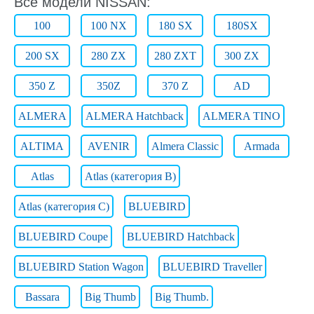
Все модели NISSAN:
100
100 NX
180 SX
180SX
200 SX
280 ZX
280 ZXT
300 ZX
350 Z
350Z
370 Z
AD
ALMERA
ALMERA Hatchback
ALMERA TINO
ALTIMA
AVENIR
Almera Classic
Armada
Atlas
Atlas (категория B)
Atlas (категория C)
BLUEBIRD
BLUEBIRD Coupe
BLUEBIRD Hatchback
BLUEBIRD Station Wagon
BLUEBIRD Traveller
Bassara
Big Thumb
Big Thumb.