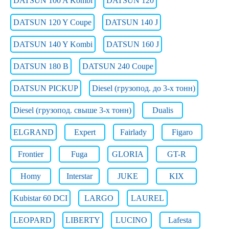
DATSUN 100 A Kombi
DATSUN 120
DATSUN 120 Y Coupe
DATSUN 140 J
DATSUN 140 Y Kombi
DATSUN 160 J
DATSUN 180 B
DATSUN 240 Coupe
DATSUN PICKUP
Diesel (грузопод. до 3-х тонн)
Diesel (грузопод. свыше 3-х тонн)
Dualis
ELGRAND
Expert
Fairlady
Figaro
Frontier
Fuga
GLORIA
GT-R
Homy
Interstar
JUKE
KIX
Kubistar 60 DCI
LARGO
LAUREL
LEOPARD
LIBERTY
LUCINO
Lafesta