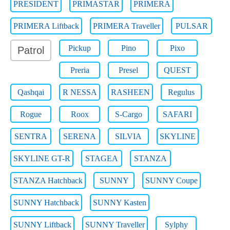
PRESIDENT
PRIMASTAR
PRIMERA
PRIMERA Liftback
PRIMERA Traveller
PULSAR
Pickup
Pino
Pixo
Patrol
Preria
Presel
QUEST
Qashqai
R NESSA
RASHEEN
Regulus
Rogue
Roox
S-Cargo
SAFARI
SENTRA
SERENA
SILVIA
SKYLINE
SKYLINE GT-R
STAGEA
STANZA
STANZA Hatchback
SUNNY
SUNNY Coupe
SUNNY Hatchback
SUNNY Kasten
SUNNY Liftback
SUNNY Traveller
Sylphy