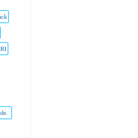
ack
RI
de.