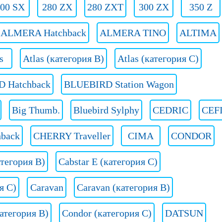
00 SX
280 ZX
280 ZXT
300 ZX
350 Z
ALMERA Hatchback
ALMERA TINO
ALTIMA
s
Atlas (категория B)
Atlas (категория C)
 Hatchback
BLUEBIRD Station Wagon
Big Thumb.
Bluebird Sylphy
CEDRIC
CEF
back
CHERRY Traveller
CIMA
CONDOR
атегория B)
Cabstar E (категория C)
я С)
Caravan
Caravan (категория B)
атегория B)
Condor (категория C)
DATSUN