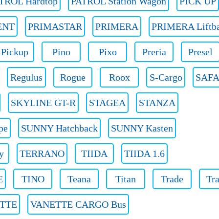
TROL Hardtop
PATROL Station Wagon
PICK UP
ENT
PRIMASTAR
PRIMERA
PRIMERA Liftb
Pickup
Pino
Pixo
Preria
Presel
Regulus
Rogue
Roox
S-Cargo
SAFA
SKYLINE GT-R
STAGEA
STANZA
pe
SUNNY Hatchback
SUNNY Kasten
y
TERRANO
TIIDA
TIIDA 1.6
E
TINO
Teana
Titan
Trade
Tra
TTE
VANETTE CARGO Bus