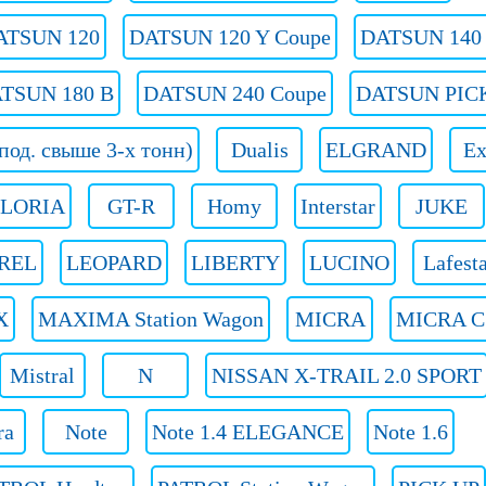
ATSUN 120
DATSUN 120 Y Coupe
DATSUN 140 
TSUN 180 B
DATSUN 240 Coupe
DATSUN PIC
опод. свыше 3-х тонн)
Dualis
ELGRAND
Ex
LORIA
GT-R
Homy
Interstar
JUKE
REL
LEOPARD
LIBERTY
LUCINO
Lafest
X
MAXIMA Station Wagon
MICRA
MICRA C
Mistral
N
NISSAN X-TRAIL 2.0 SPORT
ra
Note
Note 1.4 ELEGANCE
Note 1.6