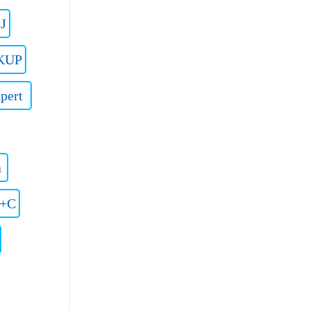
J
KUP
pert
a
+C