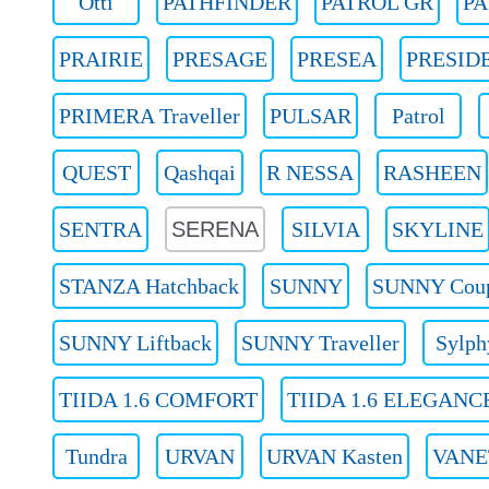
Otti
PATHFINDER
PATROL GR
PA
PRAIRIE
PRESAGE
PRESEA
PRESID
PRIMERA Traveller
PULSAR
Patrol
QUEST
Qashqai
R NESSA
RASHEEN
SENTRA
SERENA
SILVIA
SKYLINE
STANZA Hatchback
SUNNY
SUNNY Cou
SUNNY Liftback
SUNNY Traveller
Sylph
TIIDA 1.6 COMFORT
TIIDA 1.6 ELEGANC
Tundra
URVAN
URVAN Kasten
VANE