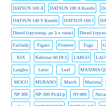
DATSUN 100 A
DATSUN 100 A Kombi
D
DATSUN 140 Y Kombi
DATSUN 160 J
DA
Diesel (грузопод. до 3-х тонн)
Diesel (груз
Fairlady
Figaro
Frontier
Fuga
G
KIX
Kubistar 60 DCI
LARGO
LAU
Langley
Latio
Leaf
MAXIMA Q
MOCO
MURANO
March
Maxima
NP 300
NP-300 PickUp
NV400
Nava