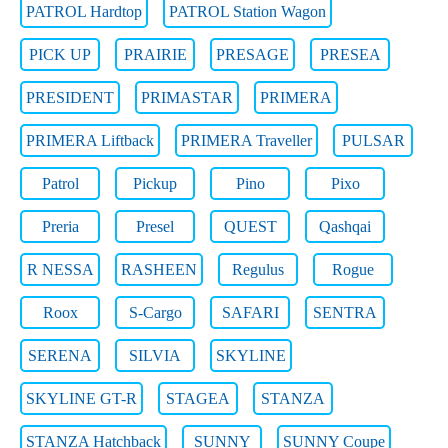
PATROL Hardtop
PATROL Station Wagon
PICK UP
PRAIRIE
PRESAGE
PRESEA
PRESIDENT
PRIMASTAR
PRIMERA
PRIMERA Liftback
PRIMERA Traveller
PULSAR
Patrol
Pickup
Pino
Pixo
Preria
Presel
QUEST
Qashqai
R NESSA
RASHEEN
Regulus
Rogue
Roox
S-Cargo
SAFARI
SENTRA
SERENA
SILVIA
SKYLINE
SKYLINE GT-R
STAGEA
STANZA
STANZA Hatchback
SUNNY
SUNNY Coupe