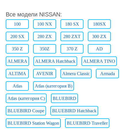
Все модели NISSAN:
100
100 NX
180 SX
180SX
200 SX
280 ZX
280 ZXT
300 ZX
350 Z
350Z
370 Z
AD
ALMERA
ALMERA Hatchback
ALMERA TINO
ALTIMA
AVENIR
Almera Classic
Armada
Atlas
Atlas (категория B)
Atlas (категория C)
BLUEBIRD
BLUEBIRD Coupe
BLUEBIRD Hatchback
BLUEBIRD Station Wagon
BLUEBIRD Traveller