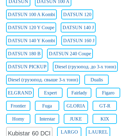
DATSUN
DATSUN 100 A
DATSUN 100 A Kombi
DATSUN 120
DATSUN 120 Y Coupe
DATSUN 140 J
DATSUN 140 Y Kombi
DATSUN 160 J
DATSUN 180 B
DATSUN 240 Coupe
DATSUN PICKUP
Diesel (грузопод. до 3-х тонн)
Diesel (грузопод. свыше 3-х тонн)
Dualis
ELGRAND
Expert
Fairlady
Figaro
Frontier
Fuga
GLORIA
GT-R
Homy
Interstar
JUKE
KIX
LARGO
LAUREL
Kubistar 60 DCI