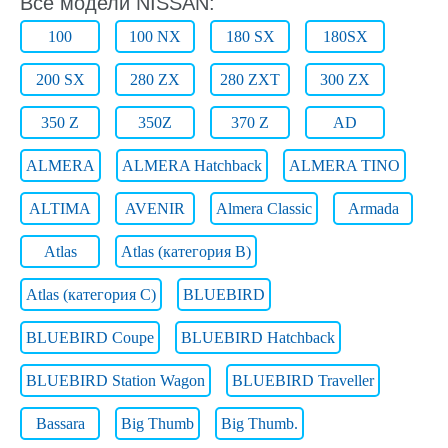
Все модели NISSAN:
100
100 NX
180 SX
180SX
200 SX
280 ZX
280 ZXT
300 ZX
350 Z
350Z
370 Z
AD
ALMERA
ALMERA Hatchback
ALMERA TINO
ALTIMA
AVENIR
Almera Classic
Armada
Atlas
Atlas (категория B)
Atlas (категория C)
BLUEBIRD
BLUEBIRD Coupe
BLUEBIRD Hatchback
BLUEBIRD Station Wagon
BLUEBIRD Traveller
Bassara
Big Thumb
Big Thumb.