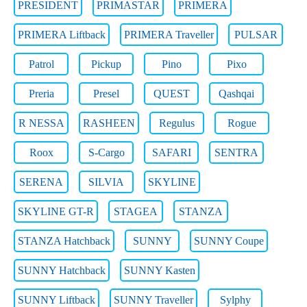
PRESIDENT
PRIMASTAR
PRIMERA
PRIMERA Liftback
PRIMERA Traveller
PULSAR
Patrol
Pickup
Pino
Pixo
Preria
Presel
QUEST
Qashqai
R NESSA
RASHEEN
Regulus
Rogue
Roox
S-Cargo
SAFARI
SENTRA
SERENA
SILVIA
SKYLINE
SKYLINE GT-R
STAGEA
STANZA
STANZA Hatchback
SUNNY
SUNNY Coupe
SUNNY Hatchback
SUNNY Kasten
SUNNY Liftback
SUNNY Traveller
Sylphy