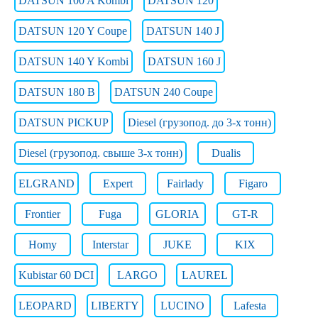
DATSUN 100 A Kombi
DATSUN 120
DATSUN 120 Y Coupe
DATSUN 140 J
DATSUN 140 Y Kombi
DATSUN 160 J
DATSUN 180 B
DATSUN 240 Coupe
DATSUN PICKUP
Diesel (грузопод. до 3-х тонн)
Diesel (грузопод. свыше 3-х тонн)
Dualis
ELGRAND
Expert
Fairlady
Figaro
Frontier
Fuga
GLORIA
GT-R
Homy
Interstar
JUKE
KIX
Kubistar 60 DCI
LARGO
LAUREL
LEOPARD
LIBERTY
LUCINO
Lafesta