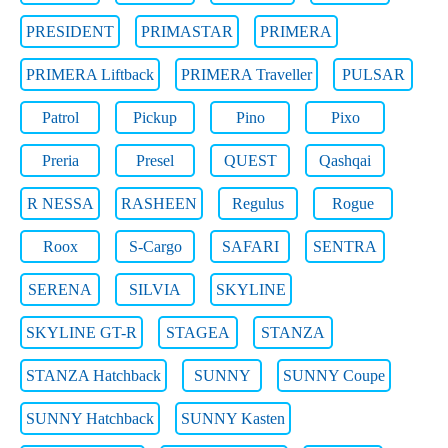
PRESIDENT
PRIMASTAR
PRIMERA
PRIMERA Liftback
PRIMERA Traveller
PULSAR
Patrol
Pickup
Pino
Pixo
Preria
Presel
QUEST
Qashqai
R NESSA
RASHEEN
Regulus
Rogue
Roox
S-Cargo
SAFARI
SENTRA
SERENA
SILVIA
SKYLINE
SKYLINE GT-R
STAGEA
STANZA
STANZA Hatchback
SUNNY
SUNNY Coupe
SUNNY Hatchback
SUNNY Kasten