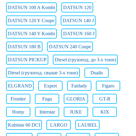
DATSUN 100 A Kombi
DATSUN 120
DATSUN 120 Y Coupe
DATSUN 140 J
DATSUN 140 Y Kombi
DATSUN 160 J
DATSUN 180 B
DATSUN 240 Coupe
DATSUN PICKUP
Diesel (грузопод. до 3-х тонн)
Diesel (грузопод. свыше 3-х тонн)
Dualis
ELGRAND
Expert
Fairlady
Figaro
Frontier
Fuga
GLORIA
GT-R
Homy
Interstar
JUKE
KIX
Kubistar 60 DCI
LARGO
LAUREL