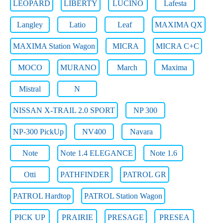
LEOPARD
LIBERTY
LUCINO
Lafesta
Langley
Latio
Leaf
MAXIMA QX
MAXIMA Station Wagon
MICRA
MICRA C+C
MOCO
MURANO
March
Maxima
Mistral
N
NISSAN X-TRAIL 2.0 SPORT
NP 300
NP-300 PickUp
NV400
Navara
Note
Note 1.4 ELEGANCE
Note 1.6
Otti
PATHFINDER
PATROL GR
PATROL Hardtop
PATROL Station Wagon
PICK UP
PRAIRIE
PRESAGE
PRESEA