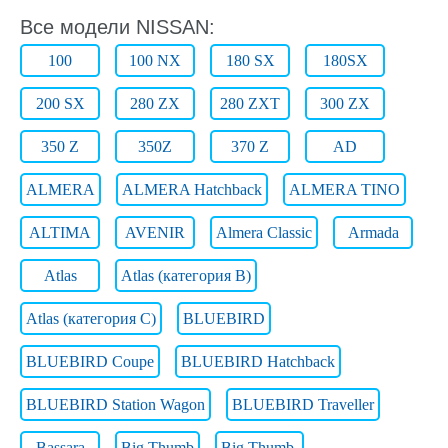
Все модели NISSAN:
100
100 NX
180 SX
180SX
200 SX
280 ZX
280 ZXT
300 ZX
350 Z
350Z
370 Z
AD
ALMERA
ALMERA Hatchback
ALMERA TINO
ALTIMA
AVENIR
Almera Classic
Armada
Atlas
Atlas (категория B)
Atlas (категория C)
BLUEBIRD
BLUEBIRD Coupe
BLUEBIRD Hatchback
BLUEBIRD Station Wagon
BLUEBIRD Traveller
Bassara
Big Thumb
Big Thumb.