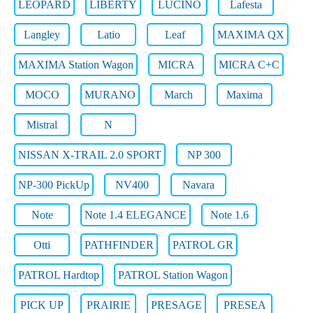
LEOPARD
LIBERTY
LUCINO
Lafesta
Langley
Latio
Leaf
MAXIMA QX
MAXIMA Station Wagon
MICRA
MICRA C+C
MOCO
MURANO
March
Maxima
Mistral
N
NISSAN X-TRAIL 2.0 SPORT
NP 300
NP-300 PickUp
NV400
Navara
Note
Note 1.4 ELEGANCE
Note 1.6
Otti
PATHFINDER
PATROL GR
PATROL Hardtop
PATROL Station Wagon
PICK UP
PRAIRIE
PRESAGE
PRESEA