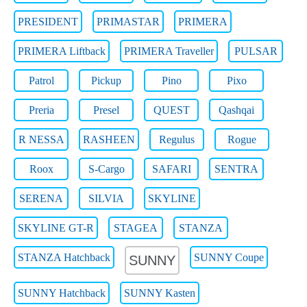
PRESIDENT
PRIMASTAR
PRIMERA
PRIMERA Liftback
PRIMERA Traveller
PULSAR
Patrol
Pickup
Pino
Pixo
Preria
Presel
QUEST
Qashqai
R NESSA
RASHEEN
Regulus
Rogue
Roox
S-Cargo
SAFARI
SENTRA
SERENA
SILVIA
SKYLINE
SKYLINE GT-R
STAGEA
STANZA
STANZA Hatchback
SUNNY Coupe
SUNNY
SUNNY Hatchback
SUNNY Kasten