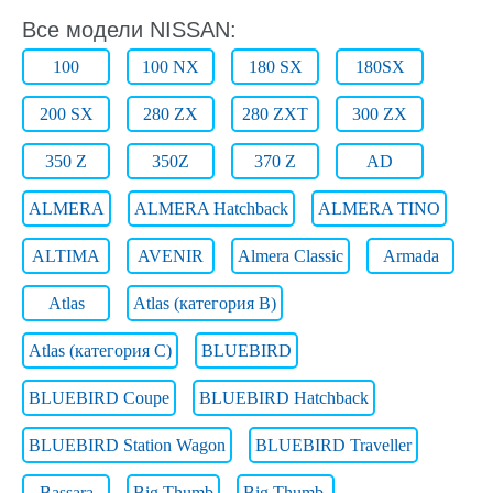
Все модели NISSAN:
100
100 NX
180 SX
180SX
200 SX
280 ZX
280 ZXT
300 ZX
350 Z
350Z
370 Z
AD
ALMERA
ALMERA Hatchback
ALMERA TINO
ALTIMA
AVENIR
Almera Classic
Armada
Atlas
Atlas (категория B)
Atlas (категория C)
BLUEBIRD
BLUEBIRD Coupe
BLUEBIRD Hatchback
BLUEBIRD Station Wagon
BLUEBIRD Traveller
Bassara
Big Thumb
Big Thumb.