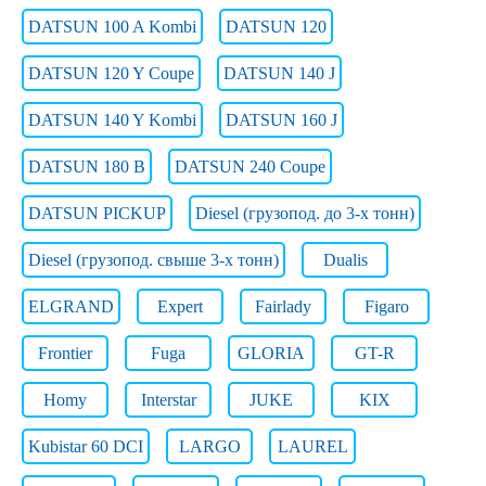
DATSUN 100 A Kombi
DATSUN 120
DATSUN 120 Y Coupe
DATSUN 140 J
DATSUN 140 Y Kombi
DATSUN 160 J
DATSUN 180 B
DATSUN 240 Coupe
DATSUN PICKUP
Diesel (грузопод. до 3-х тонн)
Diesel (грузопод. свыше 3-х тонн)
Dualis
ELGRAND
Expert
Fairlady
Figaro
Frontier
Fuga
GLORIA
GT-R
Homy
Interstar
JUKE
KIX
Kubistar 60 DCI
LARGO
LAUREL