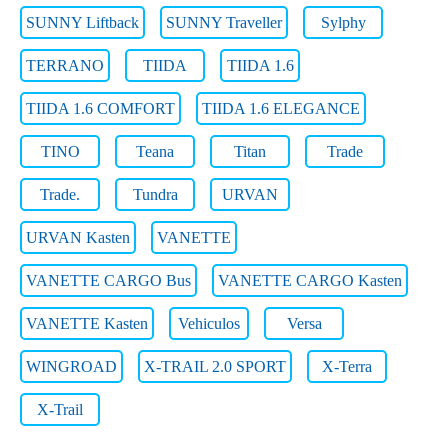
SUNNY Liftback
SUNNY Traveller
Sylphy
TERRANO
TIIDA
TIIDA 1.6
TIIDA 1.6 COMFORT
TIIDA 1.6 ELEGANCE
TINO
Teana
Titan
Trade
Trade.
Tundra
URVAN
URVAN Kasten
VANETTE
VANETTE CARGO Bus
VANETTE CARGO Kasten
VANETTE Kasten
Vehiculos
Versa
WINGROAD
X-TRAIL 2.0 SPORT
X-Terra
X-Trail