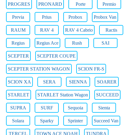
PROGRES
PRONARD
Porte
Premio
Previa
Prius
Probox
Probox Van
RAUM
RAV 4
RAV 4 Cabrio
Ractis
Regius
Regius Ace
Rush
SAI
SCEPTER
SCEPTER COUPE
SCEPTER STATION WAGON
SCION FR-S
SCION XA
SERA
SIENNA
SOARER
STARLET
STARLET Station Wagon
SUCCEED
SUPRA
SURF
Sequoia
Sienta
Solara
Sparky
Sprinter
Succeed Van
TERCEL
TOWN ACE NOAH
TUNDRA