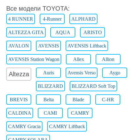
Все модели TOYOTA:
4 RUNNER
4-Runner
ALPHARD
ALTEZZA GITA
AQUA
ARISTO
AVALON
AVENSIS
AVENSIS Liftback
AVENSIS Station Wagon
Allex
Allion
Auris
Avensis Verso
Aygo
Altezza
BLIZZARD
BLIZZARD Soft Top
BREVIS
Belta
Blade
C-HR
CALDINA
CAMI
CAMRY
CAMRY Gracia
CAMRY Liftback
CAMRY SOLARA