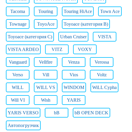
Tacoma
Touring
Touring HiAce
Town Ace
Townage
ToyoAce
Toyoace (категория B)
Toyoace (категория C)
Urban Cruiser
VISTA
VISTA ARDEO
VITZ
VOXY
Vanguard
Vellfire
Venza
Verossa
Verso
Vill
Vios
Voltz
WILL
WILL VS
WINDOM
WiLL Cypha
Will VI
Wish
YARIS
YARIS VERSO
bB
bB OPEN DECK
Автопогрузчик