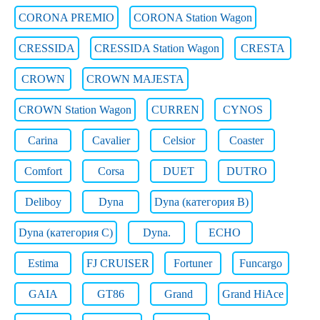
CORONA PREMIO
CORONA Station Wagon
CRESSIDA
CRESSIDA Station Wagon
CRESTA
CROWN
CROWN MAJESTA
CROWN Station Wagon
CURREN
CYNOS
Carina
Cavalier
Celsior
Coaster
Comfort
Corsa
DUET
DUTRO
Deliboy
Dyna
Dyna (категория B)
Dyna (категория C)
Dyna.
ECHO
Estima
FJ CRUISER
Fortuner
Funcargo
GAIA
GT86
Grand
Grand HiAce