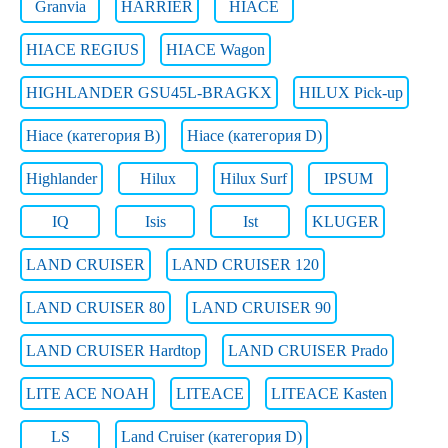
Granvia
HARRIER
HIACE
HIACE REGIUS
HIACE Wagon
HIGHLANDER GSU45L-BRAGKX
HILUX Pick-up
Hiace (категория B)
Hiace (категория D)
Highlander
Hilux
Hilux Surf
IPSUM
IQ
Isis
Ist
KLUGER
LAND CRUISER
LAND CRUISER 120
LAND CRUISER 80
LAND CRUISER 90
LAND CRUISER Hardtop
LAND CRUISER Prado
LITE ACE NOAH
LITEACE
LITEACE Kasten
LS
Land Cruiser (категория D)