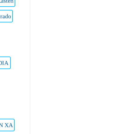
asten
Prado
DIA
N XA