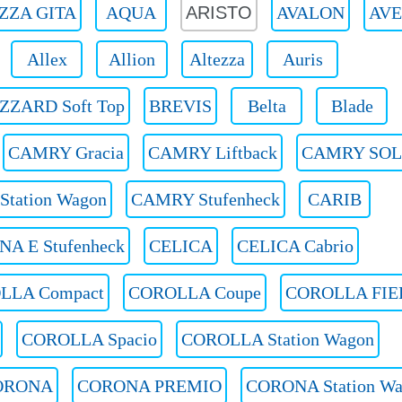
ZZA GITA
AQUA
ARISTO
AVALON
AVE
Allex
Allion
Altezza
Auris
ZZARD Soft Top
BREVIS
Belta
Blade
CAMRY Gracia
CAMRY Liftback
CAMRY SO
tation Wagon
CAMRY Stufenheck
CARIB
NA E Stufenheck
CELICA
CELICA Cabrio
LLA Compact
COROLLA Coupe
COROLLA FIE
COROLLA Spacio
COROLLA Station Wagon
ORONA
CORONA PREMIO
CORONA Station W