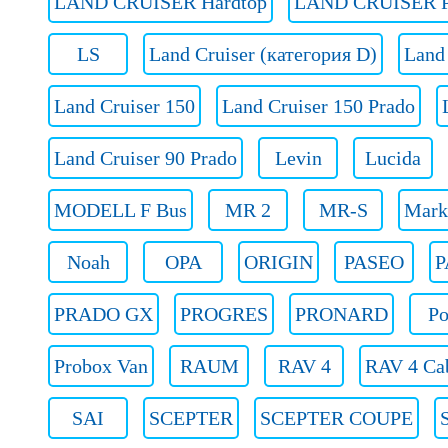
LAND CRUISER Hardtop
LAND CRUISER P
LS
Land Cruiser (категория D)
Land
Land Cruiser 150
Land Cruiser 150 Prado
Land Cruiser 90 Prado
Levin
Lucida
MODELL F Bus
MR 2
MR-S
Mark
Noah
OPA
ORIGIN
PASEO
P
PRADO GX
PROGRES
PRONARD
Po
Probox Van
RAUM
RAV 4
RAV 4 Ca
SAI
SCEPTER
SCEPTER COUPE