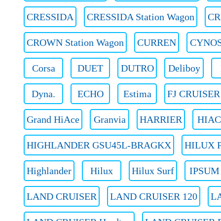
CRESSIDA
CRESSIDA Station Wagon
CR
CROWN Station Wagon
CURREN
CYNO
Corsa
DUET
DUTRO
Deliboy
Dyna.
ECHO
Estima
FJ CRUISER
Grand HiAce
Granvia
HARRIER
HIAC
HIGHLANDER GSU45L-BRAGKX
HILUX P
Highlander
Hilux
Hilux Surf
IPSUM
LAND CRUISER
LAND CRUISER 120
L