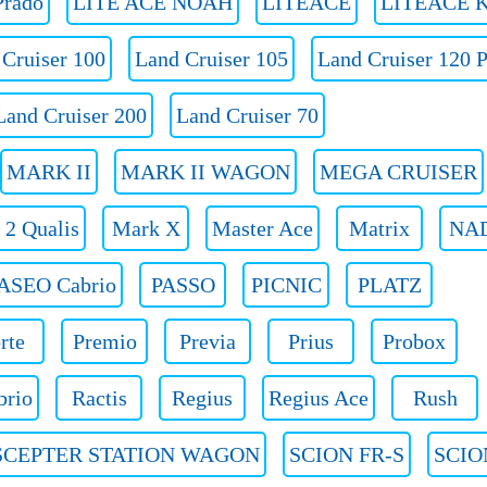
rado
LITE ACE NOAH
LITEACE
LITEACE K
 Cruiser 100
Land Cruiser 105
Land Cruiser 120 
Land Cruiser 200
Land Cruiser 70
MARK II
MARK II WAGON
MEGA CRUISER
 2 Qualis
Mark X
Master Ace
Matrix
NA
ASEO Cabrio
PASSO
PICNIC
PLATZ
rte
Premio
Previa
Prius
Probox
brio
Ractis
Regius
Regius Ace
Rush
SCEPTER STATION WAGON
SCION FR-S
SCIO