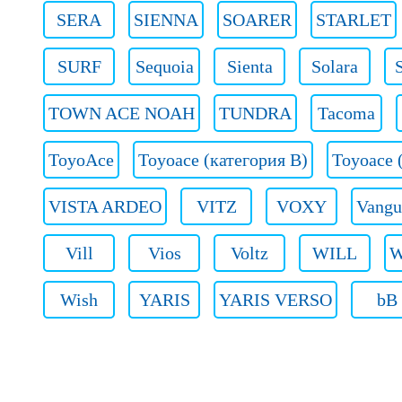
SERA
SIENNA
SOARER
STARLET
SURF
Sequoia
Sienta
Solara
TOWN ACE NOAH
TUNDRA
Tacoma
ToyoAce
Toyoace (категория B)
Toyoace 
VISTA ARDEO
VITZ
VOXY
Vangu
Vill
Vios
Voltz
WILL
W
Wish
YARIS
YARIS VERSO
bB