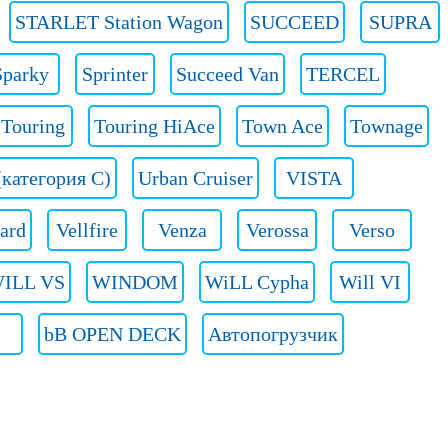
STARLET Station Wagon
SUCCEED
SUPRA
Sparky
Sprinter
Succeed Van
TERCEL
Touring
Touring HiAce
Town Ace
Townage
(категория C)
Urban Cruiser
VISTA
ard
Vellfire
Venza
Verossa
Verso
ILL VS
WINDOM
WiLL Cypha
Will VI
bB OPEN DECK
Автопогрузчик