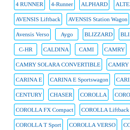
4 RUNNER
4-Runner
ALPHARD
ALTE
AVENSIS Liftback
AVENSIS Station Wagon
Avensis Verso
Aygo
BLIZZARD
BLI
C-HR
CALDINA
CAMI
CAMRY
CAMRY SOLARA CONVERTIBLE
CAMRY S
CARINA E
CARINA E Sportswagon
CARI
CENTURY
CHASER
COROLLA
CORO
COROLLA FX Compact
COROLLA Liftback
COROLLA T Sport
COROLLA VERSO
C