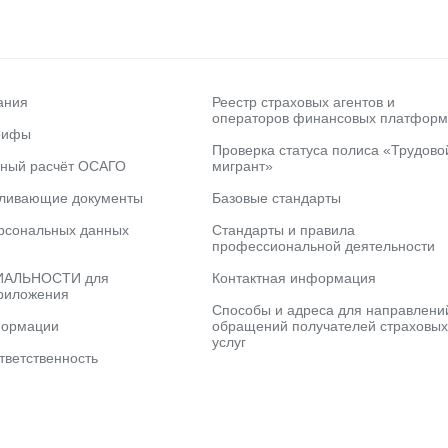
ания
Реестр страховых агентов и
операторов финансовых платформ
рифы
Проверка статуса полиса «Трудово
ьный расчёт ОСАГО
мигрант»
вливающие документы
Базовые стандарты
рсональных данных
Стандарты и правила
профессиональной деятельности
АЛЬНОСТИ для
Контактная информация
риложения
Способы и адреса для направлени
формации
обращений получателей страховых
услуг
тветственность