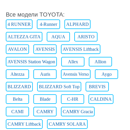
Все модели TOYOTA:
4 RUNNER
4-Runner
ALPHARD
ALTEZZA GITA
AQUA
ARISTO
AVALON
AVENSIS
AVENSIS Liftback
AVENSIS Station Wagon
Allex
Allion
Altezza
Auris
Avensis Verso
Aygo
BLIZZARD
BLIZZARD Soft Top
BREVIS
Belta
Blade
C-HR
CALDINA
CAMI
CAMRY
CAMRY Gracia
CAMRY Liftback
CAMRY SOLARA