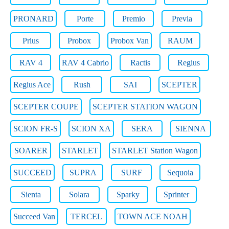
PRONARD
Porte
Premio
Previa
Prius
Probox
Probox Van
RAUM
RAV 4
RAV 4 Cabrio
Ractis
Regius
Regius Ace
Rush
SAI
SCEPTER
SCEPTER COUPE
SCEPTER STATION WAGON
SCION FR-S
SCION XA
SERA
SIENNA
SOARER
STARLET
STARLET Station Wagon
SUCCEED
SUPRA
SURF
Sequoia
Sienta
Solara
Sparky
Sprinter
Succeed Van
TERCEL
TOWN ACE NOAH