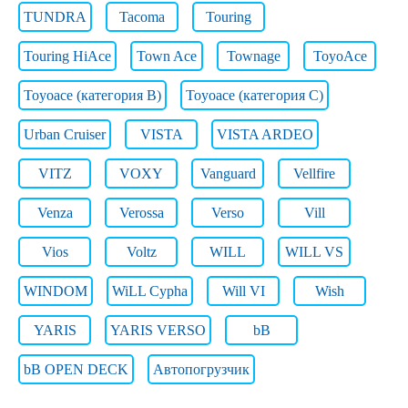
TUNDRA
Tacoma
Touring
Touring HiAce
Town Ace
Townage
ToyoAce
Toyoace (категория B)
Toyoace (категория C)
Urban Cruiser
VISTA
VISTA ARDEO
VITZ
VOXY
Vanguard
Vellfire
Venza
Verossa
Verso
Vill
Vios
Voltz
WILL
WILL VS
WINDOM
WiLL Cypha
Will VI
Wish
YARIS
YARIS VERSO
bB
bB OPEN DECK
Автопогрузчик