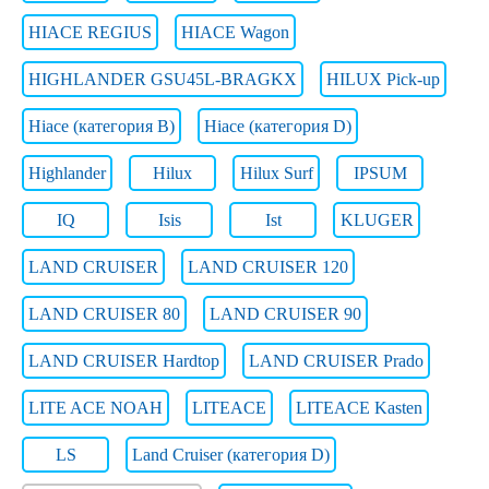
HIACE REGIUS
HIACE Wagon
HIGHLANDER GSU45L-BRAGKX
HILUX Pick-up
Hiace (категория B)
Hiace (категория D)
Highlander
Hilux
Hilux Surf
IPSUM
IQ
Isis
Ist
KLUGER
LAND CRUISER
LAND CRUISER 120
LAND CRUISER 80
LAND CRUISER 90
LAND CRUISER Hardtop
LAND CRUISER Prado
LITE ACE NOAH
LITEACE
LITEACE Kasten
LS
Land Cruiser (категория D)