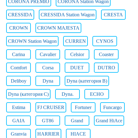
CORONA PREMIO
CORONA Station Wagon
CRESSIDA
CRESSIDA Station Wagon
CRESTA
CROWN
CROWN MAJESTA
CROWN Station Wagon
CURREN
CYNOS
Carina
Cavalier
Celsior
Coaster
Comfort
Corsa
DUET
DUTRO
Deliboy
Dyna
Dyna (категория B)
Dyna (категория C)
Dyna.
ECHO
Estima
FJ CRUISER
Fortuner
Funcargo
GAIA
GT86
Grand
Grand HiAce
Granvia
HARRIER
HIACE