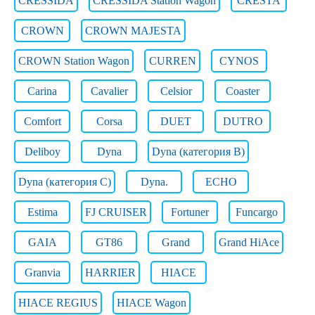
CRESSIDA
CRESSIDA Station Wagon
CRESTA
CROWN
CROWN MAJESTA
CROWN Station Wagon
CURREN
CYNOS
Carina
Cavalier
Celsior
Coaster
Comfort
Corsa
DUET
DUTRO
Deliboy
Dyna
Dyna (категория B)
Dyna (категория C)
Dyna.
ECHO
Estima
FJ CRUISER
Fortuner
Funcargo
GAIA
GT86
Grand
Grand HiAce
Granvia
HARRIER
HIACE
HIACE REGIUS
HIACE Wagon