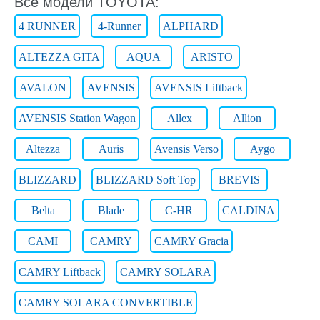
Все модели TOYOTA:
4 RUNNER
4-Runner
ALPHARD
ALTEZZA GITA
AQUA
ARISTO
AVALON
AVENSIS
AVENSIS Liftback
AVENSIS Station Wagon
Allex
Allion
Altezza
Auris
Avensis Verso
Aygo
BLIZZARD
BLIZZARD Soft Top
BREVIS
Belta
Blade
C-HR
CALDINA
CAMI
CAMRY
CAMRY Gracia
CAMRY Liftback
CAMRY SOLARA
CAMRY SOLARA CONVERTIBLE