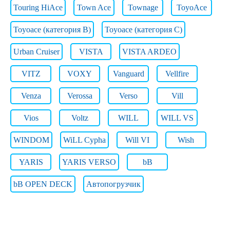
Touring HiAce
Town Ace
Townage
ToyoAce
Toyoace (категория B)
Toyoace (категория C)
Urban Cruiser
VISTA
VISTA ARDEO
VITZ
VOXY
Vanguard
Vellfire
Venza
Verossa
Verso
Vill
Vios
Voltz
WILL
WILL VS
WINDOM
WiLL Cypha
Will VI
Wish
YARIS
YARIS VERSO
bB
bB OPEN DECK
Автопогрузчик