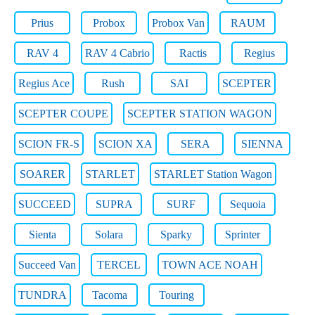
Prius
Probox
Probox Van
RAUM
RAV 4
RAV 4 Cabrio
Ractis
Regius
Regius Ace
Rush
SAI
SCEPTER
SCEPTER COUPE
SCEPTER STATION WAGON
SCION FR-S
SCION XA
SERA
SIENNA
SOARER
STARLET
STARLET Station Wagon
SUCCEED
SUPRA
SURF
Sequoia
Sienta
Solara
Sparky
Sprinter
Succeed Van
TERCEL
TOWN ACE NOAH
TUNDRA
Tacoma
Touring