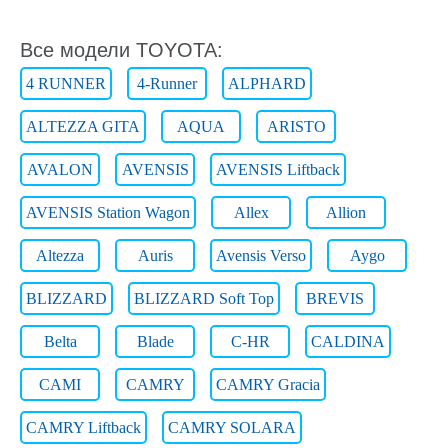
Все модели TOYOTA:
4 RUNNER
4-Runner
ALPHARD
ALTEZZA GITA
AQUA
ARISTO
AVALON
AVENSIS
AVENSIS Liftback
AVENSIS Station Wagon
Allex
Allion
Altezza
Auris
Avensis Verso
Aygo
BLIZZARD
BLIZZARD Soft Top
BREVIS
Belta
Blade
C-HR
CALDINA
CAMI
CAMRY
CAMRY Gracia
CAMRY Liftback
CAMRY SOLARA