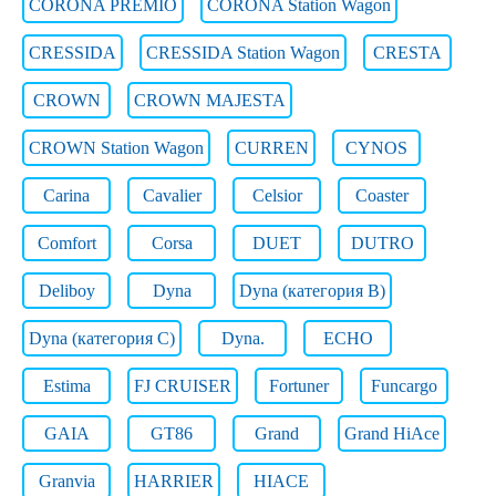
CORONA PREMIO
CORONA Station Wagon
CRESSIDA
CRESSIDA Station Wagon
CRESTA
CROWN
CROWN MAJESTA
CROWN Station Wagon
CURREN
CYNOS
Carina
Cavalier
Celsior
Coaster
Comfort
Corsa
DUET
DUTRO
Deliboy
Dyna
Dyna (категория B)
Dyna (категория C)
Dyna.
ECHO
Estima
FJ CRUISER
Fortuner
Funcargo
GAIA
GT86
Grand
Grand HiAce
Granvia
HARRIER
HIACE