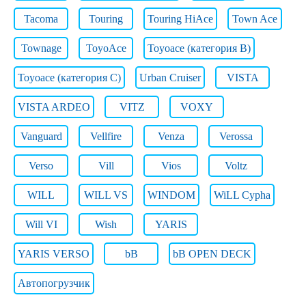
Tacoma
Touring
Touring HiAce
Town Ace
Townage
ToyoAce
Toyoace (категория B)
Toyoace (категория C)
Urban Cruiser
VISTA
VISTA ARDEO
VITZ
VOXY
Vanguard
Vellfire
Venza
Verossa
Verso
Vill
Vios
Voltz
WILL
WILL VS
WINDOM
WiLL Cypha
Will VI
Wish
YARIS
YARIS VERSO
bB
bB OPEN DECK
Автопогрузчик