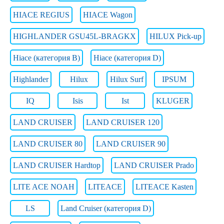
HIACE REGIUS
HIACE Wagon
HIGHLANDER GSU45L-BRAGKX
HILUX Pick-up
Hiace (категория B)
Hiace (категория D)
Highlander
Hilux
Hilux Surf
IPSUM
IQ
Isis
Ist
KLUGER
LAND CRUISER
LAND CRUISER 120
LAND CRUISER 80
LAND CRUISER 90
LAND CRUISER Hardtop
LAND CRUISER Prado
LITE ACE NOAH
LITEACE
LITEACE Kasten
LS
Land Cruiser (категория D)