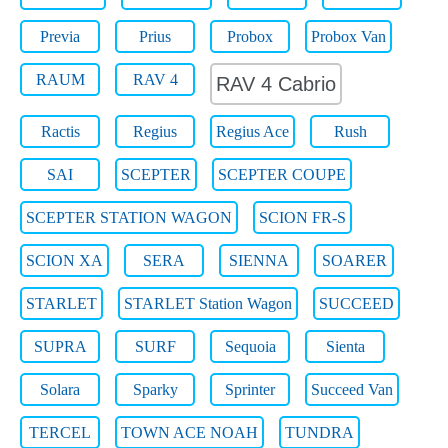
Previa
Prius
Probox
Probox Van
RAUM
RAV 4
RAV 4 Cabrio
Ractis
Regius
Regius Ace
Rush
SAI
SCEPTER
SCEPTER COUPE
SCEPTER STATION WAGON
SCION FR-S
SCION XA
SERA
SIENNA
SOARER
STARLET
STARLET Station Wagon
SUCCEED
SUPRA
SURF
Sequoia
Sienta
Solara
Sparky
Sprinter
Succeed Van
TERCEL
TOWN ACE NOAH
TUNDRA