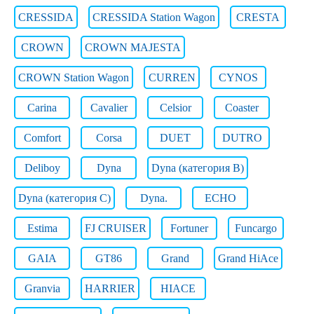
CRESSIDA
CRESSIDA Station Wagon
CRESTA
CROWN
CROWN MAJESTA
CROWN Station Wagon
CURREN
CYNOS
Carina
Cavalier
Celsior
Coaster
Comfort
Corsa
DUET
DUTRO
Deliboy
Dyna
Dyna (категория B)
Dyna (категория C)
Dyna.
ECHO
Estima
FJ CRUISER
Fortuner
Funcargo
GAIA
GT86
Grand
Grand HiAce
Granvia
HARRIER
HIACE