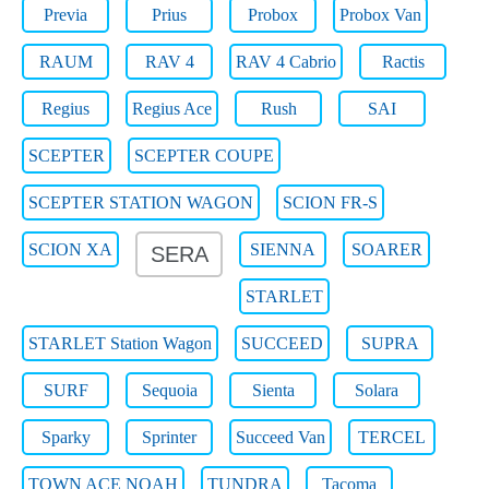
Previa
Prius
Probox
Probox Van
RAUM
RAV 4
RAV 4 Cabrio
Ractis
Regius
Regius Ace
Rush
SAI
SCEPTER
SCEPTER COUPE
SCEPTER STATION WAGON
SCION FR-S
SCION XA
SIENNA
SOARER
SERA
STARLET
STARLET Station Wagon
SUCCEED
SUPRA
SURF
Sequoia
Sienta
Solara
Sparky
Sprinter
Succeed Van
TERCEL
TOWN ACE NOAH
TUNDRA
Tacoma