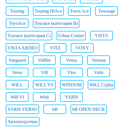
Touring
Touring HiAce
Town Ace
Townage
ToyoAce
Toyoace (категория B)
Toyoace (категория C)
Urban Cruiser
VISTA
VISTA ARDEO
VITZ
VOXY
Vanguard
Vellfire
Venza
Verossa
Verso
Vill
Vios
Voltz
WILL
WILL VS
WINDOM
WiLL Cypha
Will VI
Wish
YARIS
YARIS VERSO
bB
bB OPEN DECK
Автопогрузчик