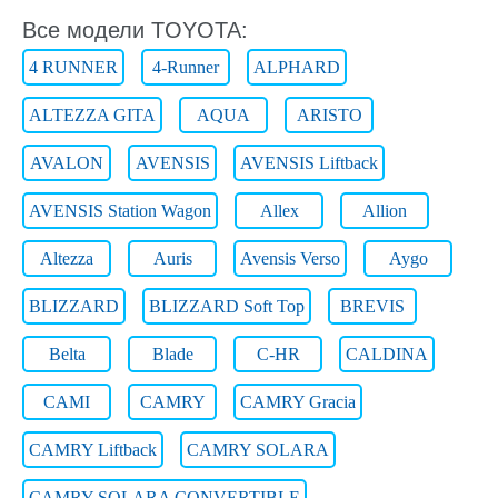
Все модели TOYOTA:
4 RUNNER
4-Runner
ALPHARD
ALTEZZA GITA
AQUA
ARISTO
AVALON
AVENSIS
AVENSIS Liftback
AVENSIS Station Wagon
Allex
Allion
Altezza
Auris
Avensis Verso
Aygo
BLIZZARD
BLIZZARD Soft Top
BREVIS
Belta
Blade
C-HR
CALDINA
CAMI
CAMRY
CAMRY Gracia
CAMRY Liftback
CAMRY SOLARA
CAMRY SOLARA CONVERTIBLE