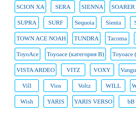
SCION XA
SERA
SIENNA
SOARER
SUPRA
SURF
Sequoia
Sienta
TOWN ACE NOAH
TUNDRA
Tacoma
ToyoAce
Toyoace (категория B)
Toyoace 
VISTA ARDEO
VITZ
VOXY
Vangu
Vill
Vios
Voltz
WILL
W
Wish
YARIS
YARIS VERSO
bB