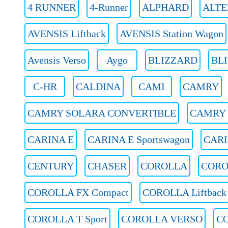
4 RUNNER
4-Runner
ALPHARD
ALTE
AVENSIS Liftback
AVENSIS Station Wagon
Avensis Verso
Aygo
BLIZZARD
BLI
C-HR
CALDINA
CAMI
CAMRY
CAMRY SOLARA CONVERTIBLE
CAMRY S
CARINA E
CARINA E Sportswagon
CARI
CENTURY
CHASER
COROLLA
CORO
COROLLA FX Compact
COROLLA Liftback
COROLLA T Sport
COROLLA VERSO
C