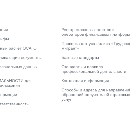
ания
Реестр страховых агентов и
операторов финансовых платформ
рифы
Проверка статуса полиса «Трудово
ьный расчёт ОСАГО
мигрант»
вливающие документы
Базовые стандарты
рсональных данных
Стандарты и правила
профессиональной деятельности
АЛЬНОСТИ для
Контактная информация
риложения
Способы и адреса для направлени
формации
обращений получателей страховых
услуг
тветственность