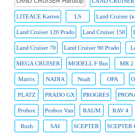
LAND CRUISER Hardtop
LAND CRUISER 
LITEACE Kasten
LS
Land Cruiser (
Land Cruiser 120 Prado
Land Cruiser 150
Land Cruiser 70
Land Cruiser 90 Prado
L
MEGA CRUISER
MODELL F Bus
MR 2
Matrix
NADIA
Noah
OPA
O
PLATZ
PRADO GX
PROGRES
PRON
Probox
Probox Van
RAUM
RAV 4
Rush
SAI
SCEPTER
SCEPTER