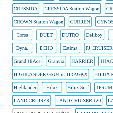
CRESSIDA
CRESSIDA Station Wagon
CR
CROWN Station Wagon
CURREN
CYNO
Corsa
DUET
DUTRO
Deliboy
Dyna.
ECHO
Estima
FJ CRUISER
Grand HiAce
Granvia
HARRIER
HIAC
HIGHLANDER GSU45L-BRAGKX
HILUX P
Highlander
Hilux
Hilux Surf
IPSUM
LAND CRUISER
LAND CRUISER 120
L