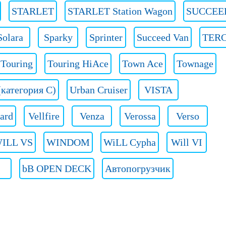
STARLET
STARLET Station Wagon
SUCCEE
Solara
Sparky
Sprinter
Succeed Van
TER
Touring
Touring HiAce
Town Ace
Townage
(категория C)
Urban Cruiser
VISTA
ard
Vellfire
Venza
Verossa
Verso
ILL VS
WINDOM
WiLL Cypha
Will VI
bB OPEN DECK
Автопогрузчик