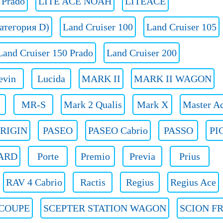
Prado
LITE ACE NOAH
LITEACE
категория D)
Land Cruiser 100
Land Cruiser 105
Land Cruiser 150 Prado
Land Cruiser 200
evin
Lucida
MARK II
MARK II WAGON
MR-S
Mark 2 Qualis
Mark X
Master A
RIGIN
PASEO
PASEO Cabrio
PASSO
PI
ARD
Porte
Premio
Previa
Prius
RAV 4 Cabrio
Ractis
Regius
Regius Ace
 COUPE
SCEPTER STATION WAGON
SCION FR