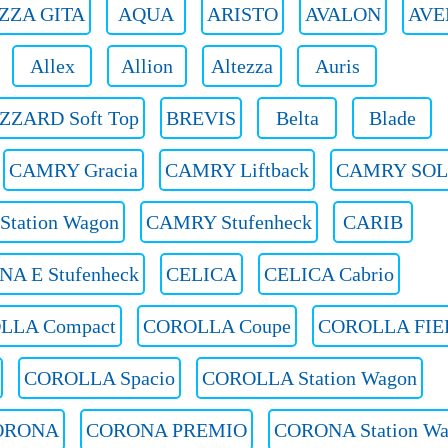
ZZA GITA
AQUA
ARISTO
AVALON
AVE
Allex
Allion
Altezza
Auris
ZZARD Soft Top
BREVIS
Belta
Blade
CAMRY Gracia
CAMRY Liftback
CAMRY SO
tation Wagon
CAMRY Stufenheck
CARIB
NA E Stufenheck
CELICA
CELICA Cabrio
LLA Compact
COROLLA Coupe
COROLLA FIE
COROLLA Spacio
COROLLA Station Wagon
ORONA
CORONA PREMIO
CORONA Station W