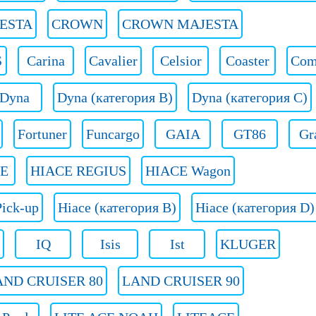
ESTA
CROWN
CROWN MAJESTA
S
Carina
Cavalier
Celsior
Coaster
Com
Dyna
Dyna (категория B)
Dyna (категория C)
Fortuner
Funcargo
GAIA
GT86
Gr
E
HIACE REGIUS
HIACE Wagon
ick-up
Hiace (категория B)
Hiace (категория D)
IQ
Isis
Ist
KLUGER
AND CRUISER 80
LAND CRUISER 90