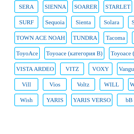
SERA
SIENNA
SOARER
STARLET
SURF
Sequoia
Sienta
Solara
TOWN ACE NOAH
TUNDRA
Tacoma
ToyoAce
Toyoace (категория B)
Toyoace 
VISTA ARDEO
VITZ
VOXY
Vangu
Vill
Vios
Voltz
WILL
W
Wish
YARIS
YARIS VERSO
bB