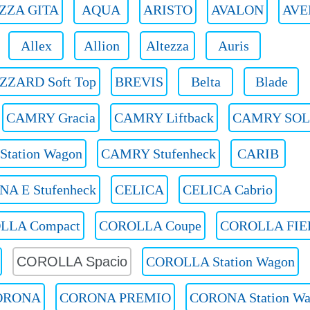
ZZA GITA
AQUA
ARISTO
AVALON
AVE
Allex
Allion
Altezza
Auris
ZZARD Soft Top
BREVIS
Belta
Blade
CAMRY Gracia
CAMRY Liftback
CAMRY SO
tation Wagon
CAMRY Stufenheck
CARIB
NA E Stufenheck
CELICA
CELICA Cabrio
LLA Compact
COROLLA Coupe
COROLLA FIE
COROLLA Spacio
COROLLA Station Wagon
ORONA
CORONA PREMIO
CORONA Station W