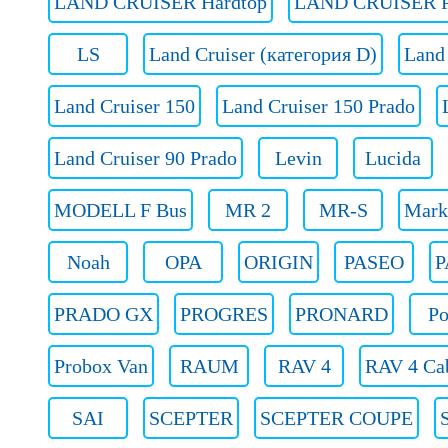
LAND CRUISER Hardtop
LAND CRUISER P
LS
Land Cruiser (категория D)
Land
Land Cruiser 150
Land Cruiser 150 Prado
Land Cruiser 90 Prado
Levin
Lucida
MODELL F Bus
MR 2
MR-S
Mark
Noah
OPA
ORIGIN
PASEO
P
PRADO GX
PROGRES
PRONARD
Po
Probox Van
RAUM
RAV 4
RAV 4 Ca
SAI
SCEPTER
SCEPTER COUPE