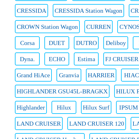
CRESSIDA
CRESSIDA Station Wagon
CR
CROWN Station Wagon
CURREN
CYNO
Corsa
DUET
DUTRO
Deliboy
Dyna.
ECHO
Estima
FJ CRUISER
Grand HiAce
Granvia
HARRIER
HIAC
HIGHLANDER GSU45L-BRAGKX
HILUX P
Highlander
Hilux
Hilux Surf
IPSUM
LAND CRUISER
LAND CRUISER 120
L