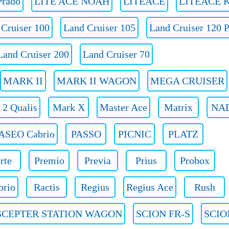
rado
LITE ACE NOAH
LITEACE
LITEACE K
 Cruiser 100
Land Cruiser 105
Land Cruiser 120 
Land Cruiser 200
Land Cruiser 70
MARK II
MARK II WAGON
MEGA CRUISER
 2 Qualis
Mark X
Master Ace
Matrix
NA
ASEO Cabrio
PASSO
PICNIC
PLATZ
rte
Premio
Previa
Prius
Probox
brio
Ractis
Regius
Regius Ace
Rush
SCEPTER STATION WAGON
SCION FR-S
SCIO