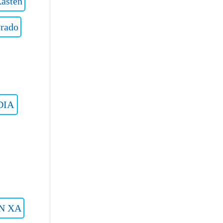
asten
Prado
DIA
N XA