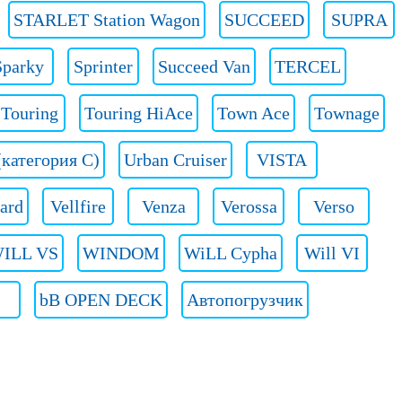
STARLET Station Wagon
SUCCEED
SUPRA
Sparky
Sprinter
Succeed Van
TERCEL
Touring
Touring HiAce
Town Ace
Townage
(категория C)
Urban Cruiser
VISTA
ard
Vellfire
Venza
Verossa
Verso
ILL VS
WINDOM
WiLL Cypha
Will VI
bB OPEN DECK
Автопогрузчик