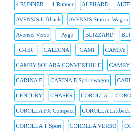
4 RUNNER
4-Runner
ALPHARD
ALTE
AVENSIS Liftback
AVENSIS Station Wagon
Avensis Verso
Aygo
BLIZZARD
BLI
C-HR
CALDINA
CAMI
CAMRY
CAMRY SOLARA CONVERTIBLE
CAMRY S
CARINA E
CARINA E Sportswagon
CARI
CENTURY
CHASER
COROLLA
CORO
COROLLA FX Compact
COROLLA Liftback
COROLLA T Sport
COROLLA VERSO
C