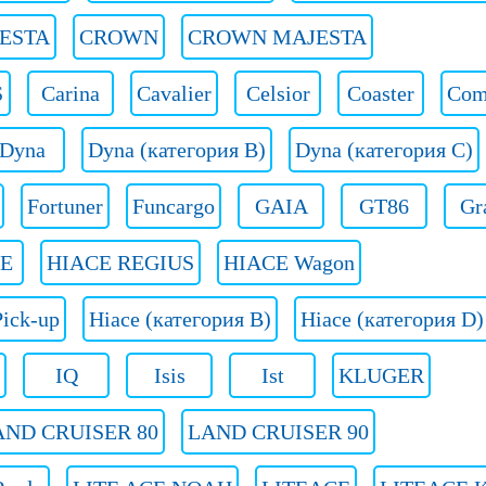
ESTA
CROWN
CROWN MAJESTA
S
Carina
Cavalier
Celsior
Coaster
Com
Dyna
Dyna (категория B)
Dyna (категория C)
Fortuner
Funcargo
GAIA
GT86
Gr
E
HIACE REGIUS
HIACE Wagon
ick-up
Hiace (категория B)
Hiace (категория D)
IQ
Isis
Ist
KLUGER
AND CRUISER 80
LAND CRUISER 90