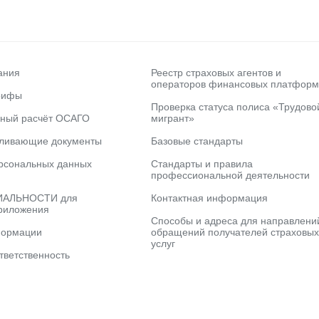
ания
Реестр страховых агентов и
операторов финансовых платформ
рифы
Проверка статуса полиса «Трудово
ьный расчёт ОСАГО
мигрант»
вливающие документы
Базовые стандарты
рсональных данных
Стандарты и правила
профессиональной деятельности
АЛЬНОСТИ для
Контактная информация
риложения
Способы и адреса для направлени
формации
обращений получателей страховых
услуг
тветственность