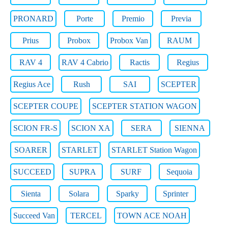
PRONARD
Porte
Premio
Previa
Prius
Probox
Probox Van
RAUM
RAV 4
RAV 4 Cabrio
Ractis
Regius
Regius Ace
Rush
SAI
SCEPTER
SCEPTER COUPE
SCEPTER STATION WAGON
SCION FR-S
SCION XA
SERA
SIENNA
SOARER
STARLET
STARLET Station Wagon
SUCCEED
SUPRA
SURF
Sequoia
Sienta
Solara
Sparky
Sprinter
Succeed Van
TERCEL
TOWN ACE NOAH