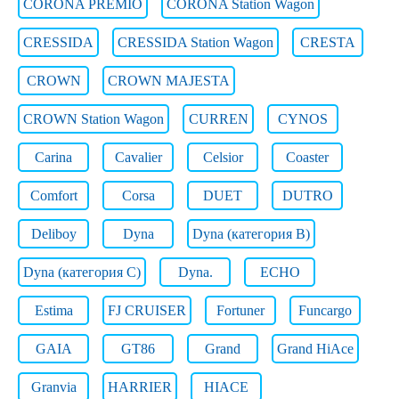
CORONA PREMIO
CORONA Station Wagon
CRESSIDA
CRESSIDA Station Wagon
CRESTA
CROWN
CROWN MAJESTA
CROWN Station Wagon
CURREN
CYNOS
Carina
Cavalier
Celsior
Coaster
Comfort
Corsa
DUET
DUTRO
Deliboy
Dyna
Dyna (категория B)
Dyna (категория C)
Dyna.
ECHO
Estima
FJ CRUISER
Fortuner
Funcargo
GAIA
GT86
Grand
Grand HiAce
Granvia
HARRIER
HIACE