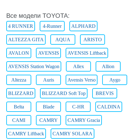
Все модели TOYOTA:
4 RUNNER
4-Runner
ALPHARD
ALTEZZA GITA
AQUA
ARISTO
AVALON
AVENSIS
AVENSIS Liftback
AVENSIS Station Wagon
Allex
Allion
Altezza
Auris
Avensis Verso
Aygo
BLIZZARD
BLIZZARD Soft Top
BREVIS
Belta
Blade
C-HR
CALDINA
CAMI
CAMRY
CAMRY Gracia
CAMRY Liftback
CAMRY SOLARA