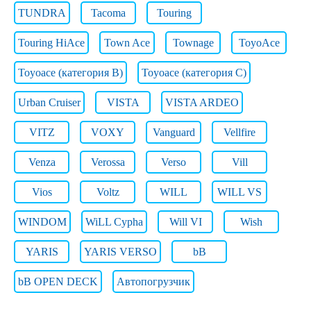
TUNDRA
Tacoma
Touring
Touring HiAce
Town Ace
Townage
ToyoAce
Toyoace (категория B)
Toyoace (категория C)
Urban Cruiser
VISTA
VISTA ARDEO
VITZ
VOXY
Vanguard
Vellfire
Venza
Verossa
Verso
Vill
Vios
Voltz
WILL
WILL VS
WINDOM
WiLL Cypha
Will VI
Wish
YARIS
YARIS VERSO
bB
bB OPEN DECK
Автопогрузчик