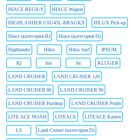
HIACE REGIUS
HIACE Wagon
HIGHLANDER GSU45L-BRAGKX
HILUX Pick-up
Hiace (категория B)
Hiace (категория D)
Highlander
Hilux
Hilux Surf
IPSUM
IQ
Isis
Ist
KLUGER
LAND CRUISER
LAND CRUISER 120
LAND CRUISER 80
LAND CRUISER 90
LAND CRUISER Hardtop
LAND CRUISER Prado
LITE ACE NOAH
LITEACE
LITEACE Kasten
LS
Land Cruiser (категория D)