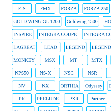
FJS
FMX
FORZA
FORZA 250
GOLD WING GL 1200
Goldwing 1500
HO
INSPIRE
INTEGRA COUPE
INTEGRA CO
LAGREAT
LEAD
LEGEND
LEGEND
MONKEY
MSX
MT
MTX
NPS50
NS-X
NSC
NSR
NV
NX
ORTHIA
Odyssey
PK
PRELUDE
PXR
Partner