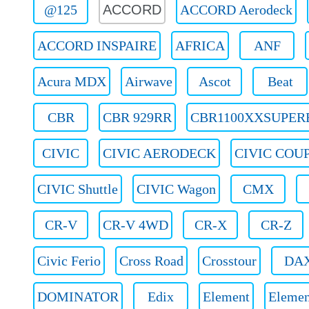
@125
ACCORD
ACCORD Aerodeck
ACCORD INSPAIRE
AFRICA
ANF
Acura MDX
Airwave
Ascot
Beat
CBR
CBR 929RR
CBR1100XXSUPER
CIVIC
CIVIC AERODECK
CIVIC COU
CIVIC Shuttle
CIVIC Wagon
CMX
CR-V
CR-V 4WD
CR-X
CR-Z
Civic Ferio
Cross Road
Crosstour
DA
DOMINATOR
Edix
Element
Eleme