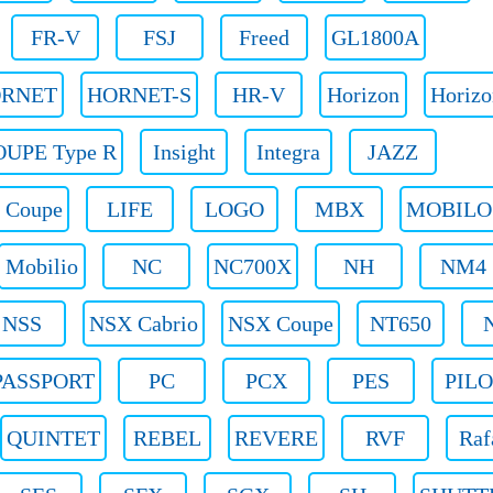
FR-V
FSJ
Freed
GL1800A
RNET
HORNET-S
HR-V
Horizon
Horizo
UPE Type R
Insight
Integra
JAZZ
 Coupe
LIFE
LOGO
MBX
MOBILO
Mobilio
NC
NC700X
NH
NM4
NSS
NSX Cabrio
NSX Coupe
NT650
PASSPORT
PC
PCX
PES
PIL
QUINTET
REBEL
REVERE
RVF
Raf