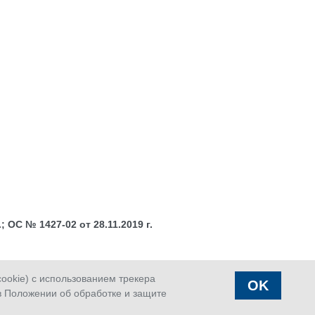
 ОС № 1427-02 от 28.11.2019 г.
okie) с использованием трекера
OK
в Положении об обработке и защите
аказать
Страховой
Офисы
вонок
случай