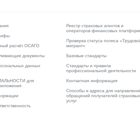
ания
Реестр страховых агентов и
операторов финансовых платформ
рифы
Проверка статуса полиса «Трудово
ьный расчёт ОСАГО
мигрант»
вливающие документы
Базовые стандарты
рсональных данных
Стандарты и правила
профессиональной деятельности
АЛЬНОСТИ для
Контактная информация
риложения
Способы и адреса для направлени
формации
обращений получателей страховых
услуг
тветственность