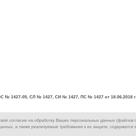
№ 1427-05, СЛ № 1427, СИ № 1427, ПС № 1427 от 18.06.2018 г.;
оё согласие на обработку Ваших персональных данных (файлов co
анных, а также реализуемые требования к их защите, содержатся 
Сообщить о
Обратная
З
мошенничестве
связь
з