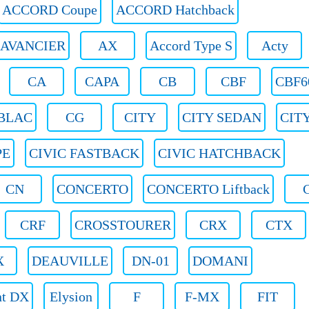
ACCORD Coupe
ACCORD Hatchback
AVANCIER
AX
Accord Type S
Acty
CA
CAPA
CB
CBF
CBF6
BLAC
CG
CITY
CITY SEDAN
CIT
PE
CIVIC FASTBACK
CIVIC HATCHBACK
CN
CONCERTO
CONCERTO Liftback
CRF
CROSSTOURER
CRX
CTX
X
DEAUVILLE
DN-01
DOMANI
nt DX
Elysion
F
F-MX
FIT