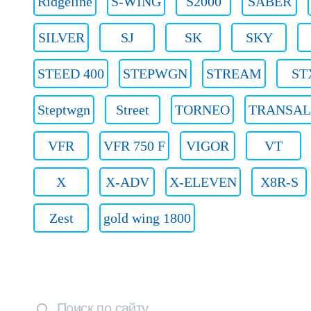
Ridgeline
S-WING
S2000
SABER
SILVER
SJ
SK
SKY
STEED 400
STEPWGN
STREAM
ST
Steptwgn
Street
TORNEO
TRANSAL
VFR
VFR 750 F
VIGOR
VT
X
X-ADV
X-ELEVEN
X8R-S
Zest
gold wing 1800