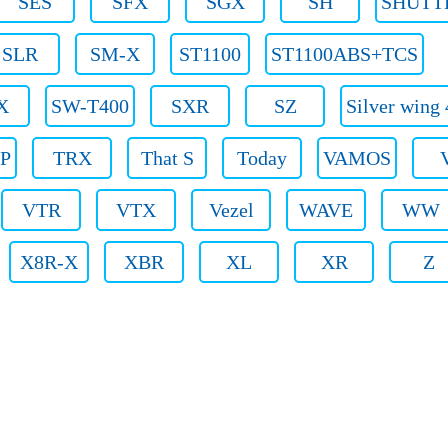
SES
SFX
SGX
SH
SHUTT
SLR
SM-X
ST1100
ST1100ABS+TCS
X
SW-T400
SXR
SZ
Silver wing
P
TRX
That S
Today
VAMOS
VTR
VTX
Vezel
WAVE
WW
X8R-X
XBR
XL
XR
Z