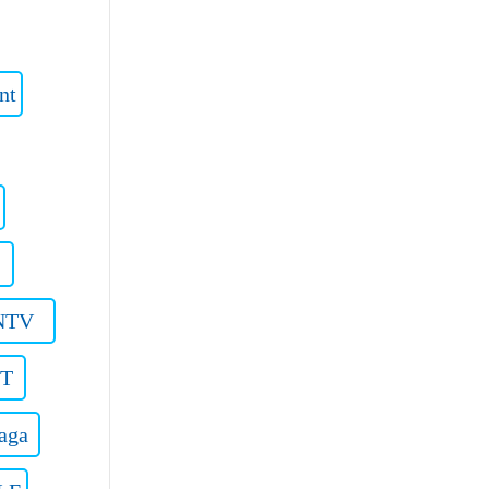
nt
NTV
OT
aga